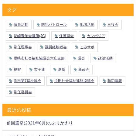
タグ
議員活動
防犯パトロール
地域活動
三役会
尼崎青年会議所(JC)
保護司会
カンボジア
常任理事会
議員経験者会
こみサポ
尼崎市社会福祉協議会大庄支部
議会
政治活動
視察
市子連
選挙
新政会
浜田第7福祉協会
浜田社会福祉連絡協議会
防犯情報
常任委員会
最近の投稿
前回選挙(2021年6月)のふりかえり