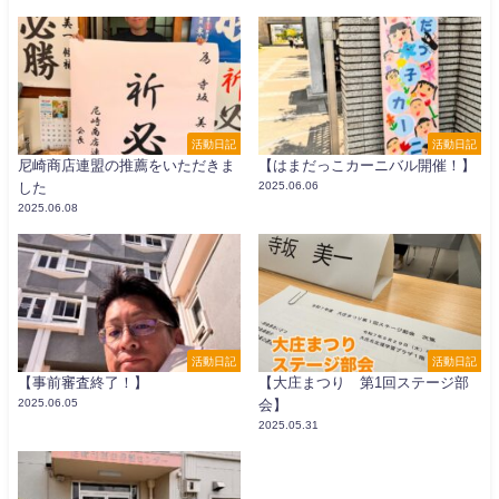
活動日記
活動日記
尼崎商店連盟の推薦をいただきま
【はまだっこカーニバル開催！】
した
2025.06.06
2025.06.08
活動日記
活動日記
【事前審査終了！】
【大庄まつり 第1回ステージ部
2025.06.05
会】
2025.05.31