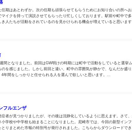
格
た任期はあとわずか。次の任期も頑張らせてもらうためにお知り合いの所へお
でマイクを持って演説させてもらったり忙しくしております。駅前や町中で多
しき人たちが活動をされているのを見かけられる機会が増えていると思います
動は、『公職選挙法』という法律で厳しく制限されて...
前
1週間となりました。前回はGW明けの時期には町中で活動をしていると選挙
るのを感じました。しかし前回と違い、町中の雰囲気が静かで、なんだか盛り
4年間をしっかりと任せられる人を選んで欲しいと思います。...
ンフルエンザ
発症者が見つかりましたが、その後は沈静化しているように思えます。さて、
り小学校や中学校も始まることになりました。尼崎市では、今回の新型インフ
をとりまとめた市報の特別号が発行されました。こちらからダウンロードでき