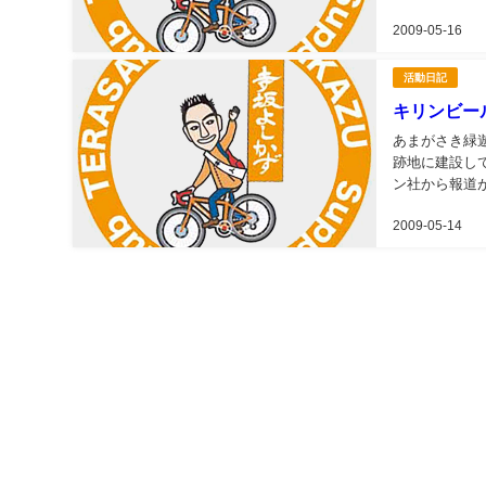
あと17:30
2009-05-16
活動日記
キリンビー
あまがさき緑
跡地に建設し
ン社から報道
であり、お客様
2009-05-14