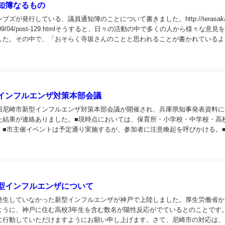
知簿なるもの
ズが発行している、議員通知簿のことについて書きました。http://terasaka
g/2009/04/post-129.htmlそうすると、日々の活動の中で多くの人から様々な意見
した。その中で、「おそらく寺坂さんのことと思われることが書かれているよ
.
インフルエンザ対策本部会議
第4回尼崎市新型インフルエンザ対策本部会議が開催され、兵庫県知事発表資料
た結果が連絡ありました。■現時点においては、保育所・小学校・中学校・高
。■市主催イベントは予定通り実施するが、参加者に注意喚起を呼びかける。
開館するが、利用者に注意喚起を呼びかけ...
型インフルエンザについて
発生していなかった新型インフルエンザが神戸で上陸しました。厚生労働省か
ように、神戸に住む高校3年生を含む数名が陽性反応がでているとのことです
に行動していただけますようにお願い申し上げます。さて、尼崎市の対応は、