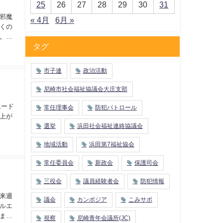
25
26
27
28
29
30
31
邪魔
« 4月
6月 »
くの
。そ
タグ
市子連
政治活動
尼崎市社会福祉協議会大庄支部
ムード
常任理事会
防犯パトロール
上が
選挙
浜田社会福祉連絡協議会
地域活動
浜田第7福祉協会
常任委員会
新政会
保護司会
三役会
議員経験者会
防犯情報
来週
議会
カンボジア
こみサポ
ルエ
ま
視察
尼崎青年会議所(JC)