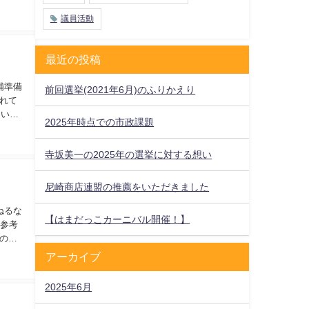
議員活動
最近の投稿
補準備
前回選挙(2021年6月)のふりかえり
れて
ついて
2025年時点での市政課題
寺坂美一の2025年の選挙に対する想い
尼崎商店連盟の推薦をいただきました
ねるな
【はまだっこカーニバル開催！】
を参考
の近
アーカイブ
2025年6月