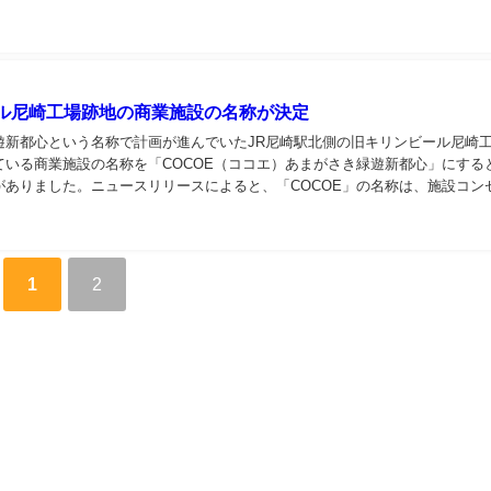
に防災対策本部が設置されます。そしてその対応が...
ル尼崎工場跡地の商業施設の名称が決定
遊新都心という名称で計画が進んでいたJR尼崎駅北側の旧キリンビール尼崎
ている商業施設の名称を「COCOE（ココエ）あまがさき緑遊新都心」にする
がありました。ニュースリリースによると、「COCOE」の名称は、施設コン
に提供する3つのバリューでもある「CO...
1
2