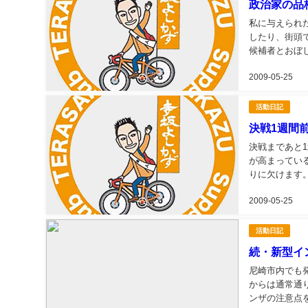
政治家の品
私に与えられ
したり、街頭
候補者とおぼ
んな私たちの活
2009-05-25
活動日記
決戦1週間
決戦まであと
が高まってい
りに欠けます。
2009-05-25
活動日記
続・新型イ
尼崎市内でも
からは通常通
ンザの注意点