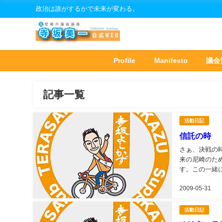
政治は誰がするかで未来が変わる。
Profile
Manifesto
議会
記事一覧
活動日記
信託の時
さぁ、決戦の
来の尼崎のた
す。この一緒
の生き様を市民
2009-05-31
活動日記