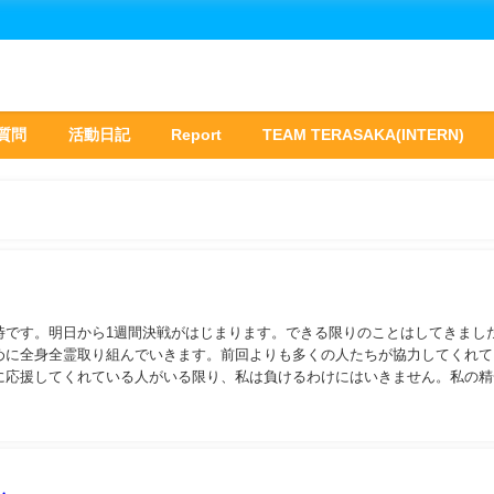
質問
活動日記
Report
TEAM TERASAKA(INTERN)
時です。明日から1週間決戦がはじまります。できる限りのことはしてきまし
めに全身全霊取り組んでいきます。前回よりも多くの人たちが協力してくれて
に応援してくれている人がいる限り、私は負けるわけにはいきません。私の精
のみなさんに伝えたい。一人でも多くの市民に最後...