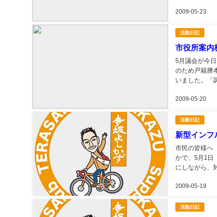
す。沈静化して
2009-05-23
活動日記
市役所案内
5月議会が今
のため戸籍謄
いました。「
は、応急的に修
2009-05-20
活動日記
新型インフ
市民の皆様へ
かで、5月1
にしながら、
隣市におきまし
2009-05-19
活動日記