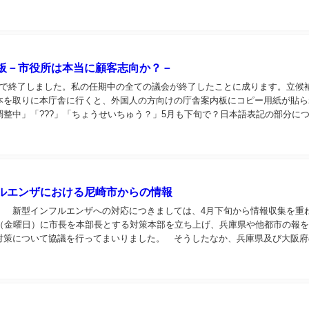
きているとはいえ、みなさん充分にご注意して下さい！...
板－市役所は本当に顧客志向か？－
日で終了しました。私の任期中の全ての議会が終了したことに成ります。立候
本を取りに本庁舎に行くと、外国人の方向けの庁舎案内板にコピー用紙が貼ら
調整中」「???」「ちょうせいちゅう？」5月も下旬で？日本語表記の部分に
正されていましたが、差を感じます。確かに今...
ルエンザにおける尼崎市からの情報
 新型インフルエンザへの対応につきましては、4月下旬から情報収集を重
日（金曜日）に市長を本部長とする対策本部を立ち上げ、兵庫県や他都市の報
対策について協議を行ってまいりました。 そうしたなか、兵庫県及び大阪府
て、感染者が確認されるなど染が広がっておりま...