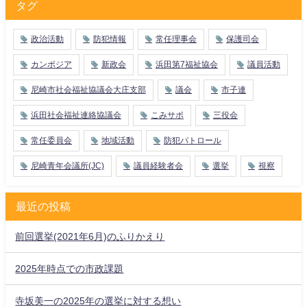
タグ
政治活動
防犯情報
常任理事会
保護司会
カンボジア
新政会
浜田第7福祉協会
議員活動
尼崎市社会福祉協議会大庄支部
議会
市子連
浜田社会福祉連絡協議会
こみサポ
三役会
常任委員会
地域活動
防犯パトロール
尼崎青年会議所(JC)
議員経験者会
選挙
視察
最近の投稿
前回選挙(2021年6月)のふりかえり
2025年時点での市政課題
寺坂美一の2025年の選挙に対する想い