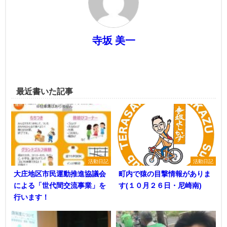
寺坂 美一
最近書いた記事
活動日記
活動日記
大庄地区市民運動推進協議会
町内で猿の目撃情報がありま
による「世代間交流事業」を
す(１０月２６日・尼崎南)
行います！