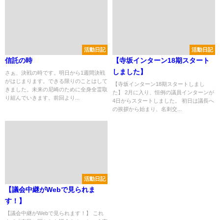
活動日記
活動日記
信託の時
【寺坂インターン18期スタート
しました】
さぁ、決戦の時です。明日から1週間決戦
がはじまります。できる限りのことはして
【寺坂インターン18期スタートしまし
きました。未来の尼崎のために全身全霊取
た】 2月に入り、恒例の議員インターンが
り組んでいきます。前回より...
4日からスタートしました。 初日は議長へ
の挨拶から始まり、名刺交...
活動日記
【議会中継がWebで見られま
す！】
【議会中継がWebで見られます！】 これ