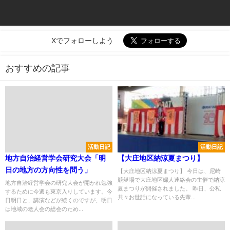
Xでフォローしよう
おすすめの記事
活動日記
活動日記
地方自治経営学会研究大会「明
【大庄地区納涼夏まつり】
日の地方の方向性を問う」
【大庄地区納涼夏まつり】 今日は、尼崎
競艇場で大庄地区婦人連絡会の主催で納涼
地方自治経営学会の研究大会が開かれ勉強
夏まつりが開催されました。 昨日、公私
するために今週も東京入りしています。今
共々お世話になっている先輩...
日明日と、講演などが続くのですが、明日
は地域の老人会の総会のため...