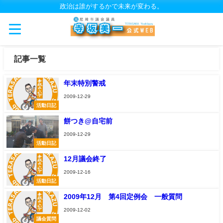
政治は誰がするかで未来が変わる。
記事一覧
年末特別警戒
2009-12-29
活動日記
餅つき@自宅前
2009-12-29
活動日記
12月議会終了
2009-12-16
活動日記
2009年12月 第4回定例会 一般質問
2009-12-02
議会質問