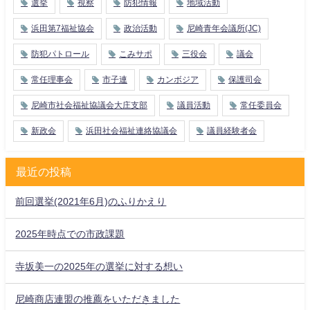
選挙
視察
防犯情報
地域活動
浜田第7福祉協会
政治活動
尼崎青年会議所(JC)
防犯パトロール
こみサポ
三役会
議会
常任理事会
市子連
カンボジア
保護司会
尼崎市社会福祉協議会大庄支部
議員活動
常任委員会
新政会
浜田社会福祉連絡協議会
議員経験者会
最近の投稿
前回選挙(2021年6月)のふりかえり
2025年時点での市政課題
寺坂美一の2025年の選挙に対する想い
尼崎商店連盟の推薦をいただきました