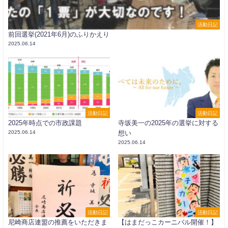
活動日記
前回選挙(2021年6月)のふりかえり
2025.06.14
活動日記
活動日記
2025年時点での市政課題
寺坂美一の2025年の選挙に対する
2025.06.14
想い
2025.06.14
活動日記
活動日記
尼崎商店連盟の推薦をいただきま
【はまだっこカーニバル開催！】