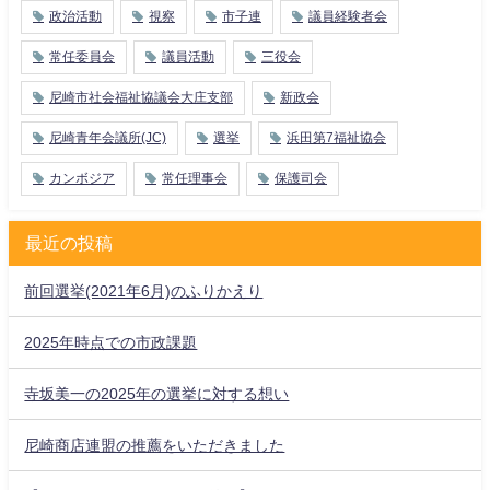
政治活動
視察
市子連
議員経験者会
常任委員会
議員活動
三役会
尼崎市社会福祉協議会大庄支部
新政会
尼崎青年会議所(JC)
選挙
浜田第7福祉協会
カンボジア
常任理事会
保護司会
最近の投稿
前回選挙(2021年6月)のふりかえり
2025年時点での市政課題
寺坂美一の2025年の選挙に対する想い
尼崎商店連盟の推薦をいただきました