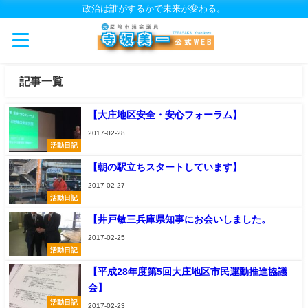
政治は誰がするかで未来が変わる。
記事一覧
【大庄地区安全・安心フォーラム】
2017-02-28
活動日記
【朝の駅立ちスタートしています】
2017-02-27
活動日記
【井戸敏三兵庫県知事にお会いしました。
2017-02-25
活動日記
【平成28年度第5回大庄地区市民運動推進協議
会】
活動日記
2017-02-23