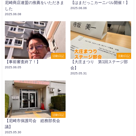
尼崎商店連盟の推薦をいただきま
【はまだっこカーニバル開催！】
した
2025.06.06
2025.06.08
活動日記
活動日記
【事前審査終了！】
【大庄まつり 第1回ステージ部
2025.06.05
会】
2025.05.31
活動日記
【尼崎市保護司会 総務部長会
議】
2025.05.30