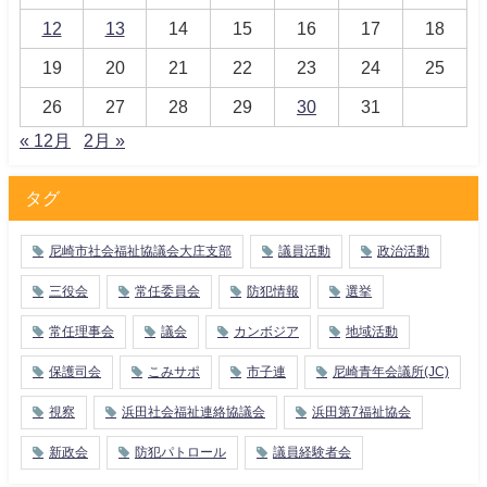
12
13
14
15
16
17
18
19
20
21
22
23
24
25
26
27
28
29
30
31
« 12月
2月 »
タグ
尼崎市社会福祉協議会大庄支部
議員活動
政治活動
三役会
常任委員会
防犯情報
選挙
常任理事会
議会
カンボジア
地域活動
保護司会
こみサポ
市子連
尼崎青年会議所(JC)
視察
浜田社会福祉連絡協議会
浜田第7福祉協会
新政会
防犯パトロール
議員経験者会