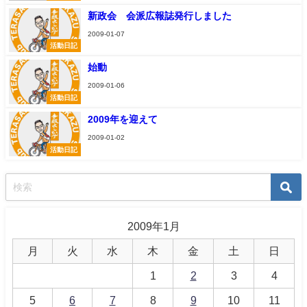
新政会 会派広報誌発行しました
2009-01-07
活動日記
始動
2009-01-06
活動日記
2009年を迎えて
2009-01-02
活動日記
2009年1月
月
火
水
木
金
土
日
1
2
3
4
5
6
7
8
9
10
11