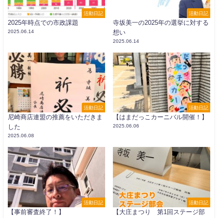
活動日記
活動日記
2025年時点での市政課題
寺坂美一の2025年の選挙に対する
2025.06.14
想い
2025.06.14
活動日記
活動日記
尼崎商店連盟の推薦をいただきま
【はまだっこカーニバル開催！】
した
2025.06.06
2025.06.08
活動日記
活動日記
【事前審査終了！】
【大庄まつり 第1回ステージ部