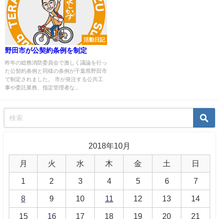
活動日記
野田市が公契約条例を制定
昨年の総務消防委員会で激しく議論を行っ
た公契約条例と同様の条例が千葉県野田市
で制定されました。 市が発注する公共工
事や委託業務、指定管理者な...
2018年10月
月
火
水
木
金
土
日
1
2
3
4
5
6
7
8
9
10
11
12
13
14
15
16
17
18
19
20
21