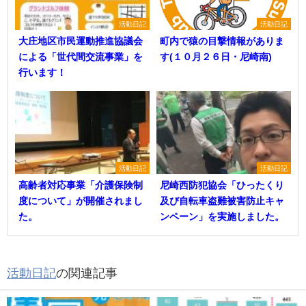
活動日記
活動日記
大庄地区市民運動推進協議会
町内で猿の目撃情報がありま
による「世代間交流事業」を
す(１０月２６日・尼崎南)
行います！
活動日記
活動日記
高齢者対応事業「介護保険制
尼崎西防犯協会「ひったくり
度について」が開催されまし
及び自転車盗難被害防止キャ
た。
ンペーン」を実施しました。
活動日記
の関連記事