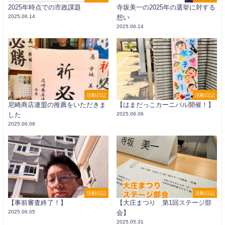
2025年時点での市政課題
寺坂美一の2025年の選挙に対する
2025.06.14
想い
2025.06.14
活動日記
活動日記
尼崎商店連盟の推薦をいただきま
【はまだっこカーニバル開催！】
した
2025.06.06
2025.06.08
活動日記
活動日記
【事前審査終了！】
【大庄まつり 第1回ステージ部
2025.06.05
会】
2025.05.31