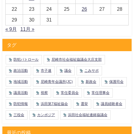
22
23
24
25
26
27
28
29
30
31
« 9月
11月 »
タグ
防犯パトロール
尼崎市社会福祉協議会大庄支部
政治活動
市子連
議会
こみサポ
地域活動
尼崎青年会議所(JC)
新政会
保護司会
議員活動
視察
常任委員会
常任理事会
防犯情報
浜田第7福祉協会
選挙
議員経験者会
三役会
カンボジア
浜田社会福祉連絡協議会
最近の投稿