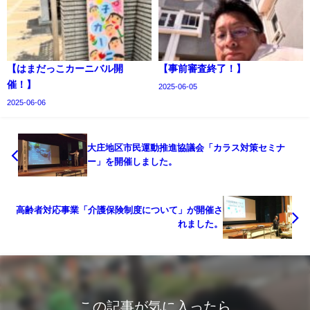
【はまだっこカーニバル開
【事前審査終了！】
催！】
2025-06-05
2025-06-06
大庄地区市民運動推進協議会「カラス対策セミナ
ー」を開催しました。
高齢者対応事業「介護保険制度について」が開催さ
れました。
この記事が気に入ったら