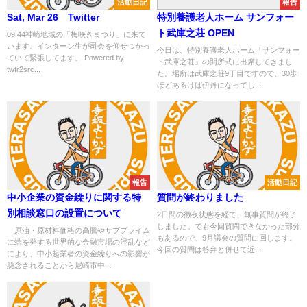
活動日記
報告
Sat, Mar 26 Twitter
特別養護老人ホーム サンフォー
ト武庫之荘 OPEN
09:44神崎地域の「梅咲きまつり」に来て
います。インターン生が司会を仰せつかっ
今日は、特別養護老人ホーム「サンフォー
ていて緊張してます。 Powered by
ト武庫之荘」の開所式に出席してきまし
twtr2src...
た。場所は武庫之荘9丁目ですので、30歩
ほどあるけば伊丹になってし...
報告
活動日記
中小企業の資金繰りに関する特
質問が終わりました
別相談窓口の設置について
2日間の徹夜状態を経て、無事質問が終了
しました。でも今回質問できなかった部分
原油・原材料価格の高騰やサブプライム
もあるので、9月議会の質問に回します。
に端を発する世界的な金融市場の混乱など
今回の質問は答弁と併せて近...
により、中小起業者の資金繰りへの影響が
懸念されることから尼崎市中...