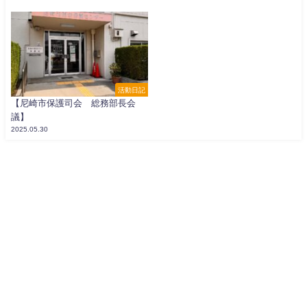
活動日記
【尼崎市保護司会 総務部長会
議】
2025.05.30
寺坂よしかず公式WEB All Rights Reserved.