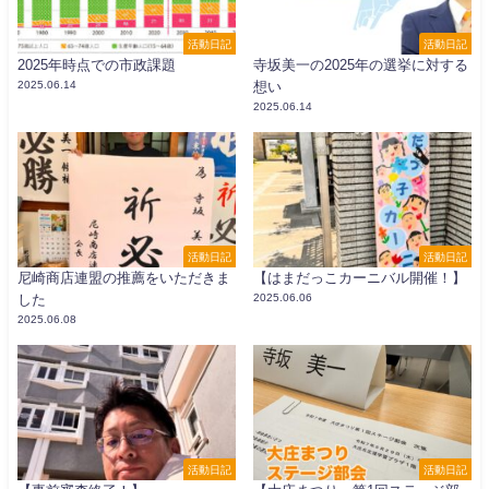
活動日記
活動日記
2025年時点での市政課題
寺坂美一の2025年の選挙に対する
2025.06.14
想い
2025.06.14
活動日記
活動日記
尼崎商店連盟の推薦をいただきま
【はまだっこカーニバル開催！】
した
2025.06.06
2025.06.08
活動日記
活動日記