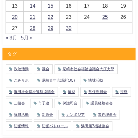
13
14
15
16
17
18
19
20
21
22
23
24
25
26
27
28
29
30
« 3月
5月 »
タグ
政治活動
議会
尼崎市社会福祉協議会大庄支部
こみサポ
尼崎青年会議所(JC)
地域活動
浜田社会福祉連絡協議会
選挙
常任委員会
視察
三役会
市子連
保護司会
議員経験者会
議員活動
新政会
カンボジア
常任理事会
防犯情報
防犯パトロール
浜田第7福祉協会