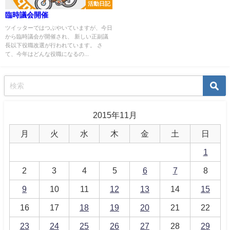
活動日記
臨時議会開催
ツイッターではつぶやいていますが、今日
から臨時議会が開催され、 新しい正副議
長以下役職改選が行われています。 さ
て、今年はどんな役職になるの...
2015年11月
月
火
水
木
金
土
日
1
2
3
4
5
6
7
8
9
10
11
12
13
14
15
16
17
18
19
20
21
22
23
24
25
26
27
28
29