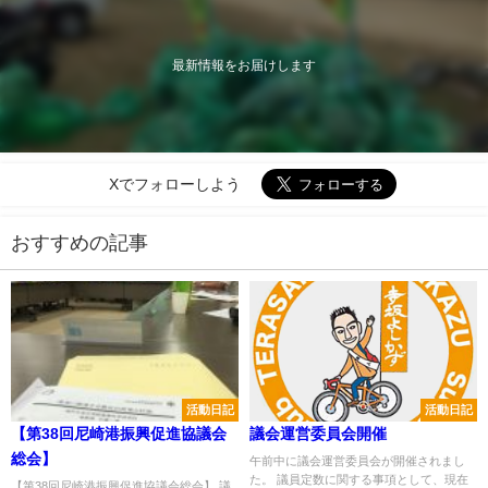
最新情報をお届けします
Xでフォローしよう
おすすめの記事
活動日記
活動日記
【第38回尼崎港振興促進協議会
議会運営委員会開催
総会】
午前中に議会運営委員会が開催されまし
た。 議員定数に関する事項として、現在
【第38回尼崎港振興促進協議会総会】 議