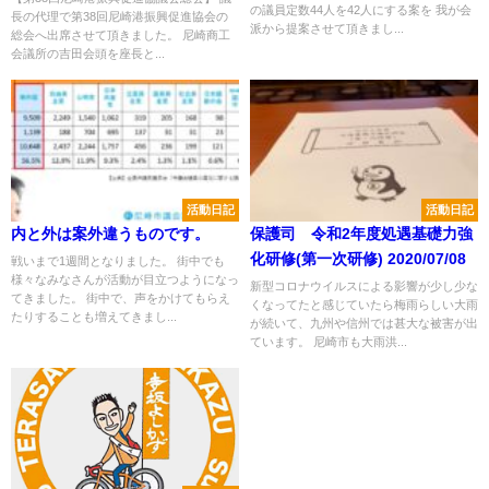
の議員定数44人を42人にする案を 我が会
長の代理で第38回尼崎港振興促進協会の
派から提案させて頂きまし...
総会へ出席させて頂きました。 尼崎商工
会議所の吉田会頭を座長と...
活動日記
活動日記
内と外は案外違うものです。
保護司 令和2年度処遇基礎力強
化研修(第一次研修) 2020/07/08
戦いまで1週間となりました。 街中でも
様々なみなさんが活動が目立つようになっ
新型コロナウイルスによる影響が少し少な
てきました。 街中で、声をかけてもらえ
くなってたと感じていたら梅雨らしい大雨
たりすることも増えてきまし...
が続いて、九州や信州では甚大な被害が出
ています。 尼崎市も大雨洪...