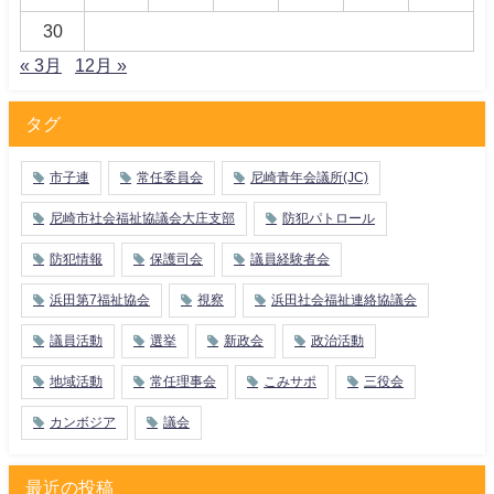
30
« 3月
12月 »
タグ
市子連
常任委員会
尼崎青年会議所(JC)
尼崎市社会福祉協議会大庄支部
防犯パトロール
防犯情報
保護司会
議員経験者会
浜田第7福祉協会
視察
浜田社会福祉連絡協議会
議員活動
選挙
新政会
政治活動
地域活動
常任理事会
こみサポ
三役会
カンボジア
議会
最近の投稿