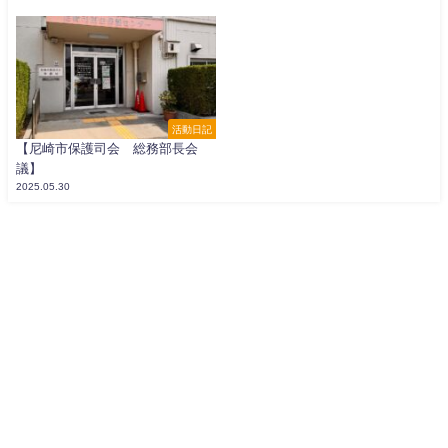
活動日記
【尼崎市保護司会 総務部長会
議】
2025.05.30
寺坂よしかず公式WEB All Rights Reserved.