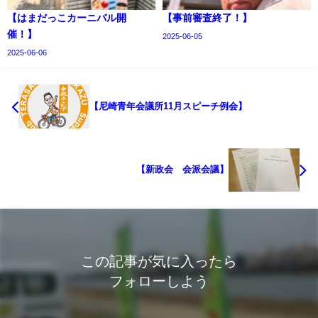
【はまだっこカーニバル開
【事前審査終了！】
催！】
2025-06-05
2025-06-06
【尼崎青年会議所11月スピーチ例会】
【新政会 会派会議】
この記事が気に入ったら
フォローしよう