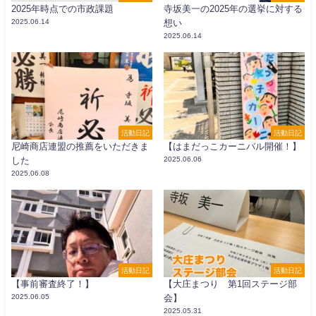
2025年時点での市政課題
寺坂美一の2025年の選挙に対する
2025.06.14
想い
2025.06.14
活動日記
活動日記
尼崎商店連盟の推薦をいただきま
【はまだっこカーニバル開催！】
した
2025.06.06
2025.06.08
活動日記
活動日記
【事前審査終了！】
【大庄まつり 第1回ステージ部
2025.06.05
会】
2025.05.31