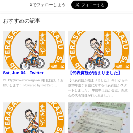
Xでフォローしよう
おすすめの記事
活動日記
活動日記
Sat, Jun 04 Twitter
【代表質疑が始まりました】
21:13@hirokazuokagawa 明日は宜しくお
【代表質疑が始まりました】 今日から平
願いします！ Powered by twtr2src....
成29年度予算案に対する代表質疑がスタ
ートしました。 午前中は我が会派、新政
会の代表質疑が行われました...