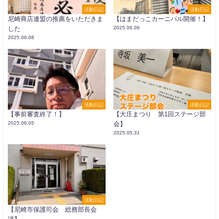
活動日記
活動日記
尼崎商店連盟の推薦をいただきま
【はまだっこカーニバル開催！】
した
2025.06.06
2025.06.08
活動日記
活動日記
【事前審査終了！】
【大庄まつり 第1回ステージ部
2025.06.05
会】
2025.05.31
活動日記
【尼崎市保護司会 総務部長会