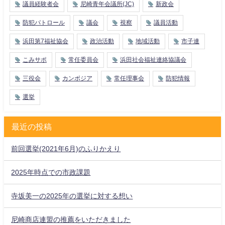
議員経験者会
尼崎青年会議所(JC)
新政会
防犯パトロール
議会
視察
議員活動
浜田第7福祉協会
政治活動
地域活動
市子連
こみサポ
常任委員会
浜田社会福祉連絡協議会
三役会
カンボジア
常任理事会
防犯情報
選挙
最近の投稿
前回選挙(2021年6月)のふりかえり
2025年時点での市政課題
寺坂美一の2025年の選挙に対する想い
尼崎商店連盟の推薦をいただきました