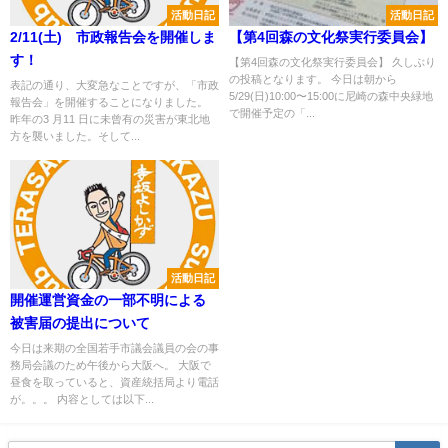
活動日記
活動日記
2/11(土) 市政報告会を開催しま
【第4回森の文化祭実行委員会】
す！
【第4回森の文化祭実行委員会】 久しぶり
の投稿となります。 今日は朝から
表記の通り、大変急なことですが、「市政
5/29(日)10:00〜15:00に尼崎の森中央緑地
報告会」を開催することになりました。
で開催予定の「...
昨年の3 月11 日に未曾有の災害が東北地
方を襲いました。そして...
活動日記
開催運営資金の一部不明による
被害届の提出について
今日は来期の全国若手市議会議員の会の事
務局会議のため午後から大阪へ。 大阪で
昼食を取っていると、資産統括局より電話
が。。。 内容としては以下...