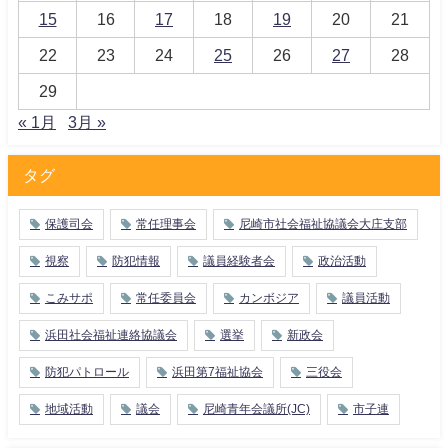
15
16
17
18
19
20
21
22
23
24
25
26
27
28
29
« 1月
3月 »
タグ
保護司会
常任理事会
尼崎市社会福祉協議会大庄支部
視察
防犯情報
議員経験者会
政治活動
こみサポ
常任委員会
カンボジア
議員活動
浜田社会福祉連絡協議会
選挙
新政会
防犯パトロール
浜田第7福祉協会
三役会
地域活動
議会
尼崎青年会議所(JC)
市子連