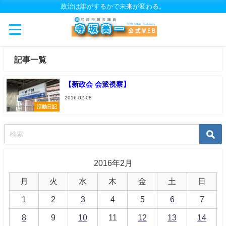
政治は誰がするかで未来が変わる。
記事一覧
【新政会 会派視察】
2016-02-08
活動日記
2016年2月
月
火
水
木
金
土
日
1
2
3
4
5
6
7
8
9
10
11
12
13
14