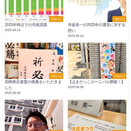
活動日記
活動日記
2025年時点での市政課題
寺坂美一の2025年の選挙に対する
2025.06.14
想い
2025.06.14
活動日記
活動日記
尼崎商店連盟の推薦をいただきま
【はまだっこカーニバル開催！】
した
2025.06.06
2025.06.08