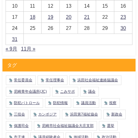
10
11
12
13
14
15
16
17
18
19
20
21
22
23
24
25
26
27
28
29
30
31
« 9月
11月 »
タグ
常任委員会
常任理事会
浜田社会福祉連絡協議会
尼崎青年会議所(JC)
こみサポ
議会
防犯パトロール
防犯情報
議員活動
視察
三役会
カンボジア
浜田第7福祉協会
新政会
保護司会
尼崎市社会福祉協議会大庄支部
選挙
市子連
議員経験者会
地域活動
政治活動