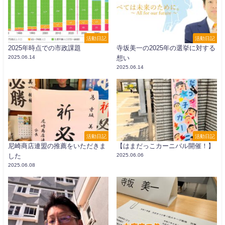
活動日記
活動日記
2025年時点での市政課題
寺坂美一の2025年の選挙に対する
2025.06.14
想い
2025.06.14
活動日記
活動日記
尼崎商店連盟の推薦をいただきま
【はまだっこカーニバル開催！】
した
2025.06.06
2025.06.08