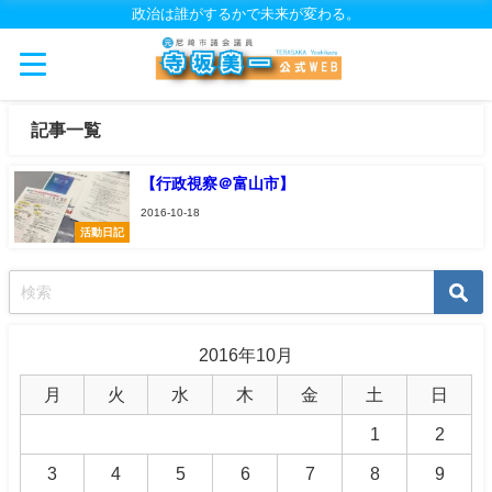
政治は誰がするかで未来が変わる。
記事一覧
【行政視察＠富山市】
2016-10-18
活動日記
2016年10月
月
火
水
木
金
土
日
1
2
3
4
5
6
7
8
9