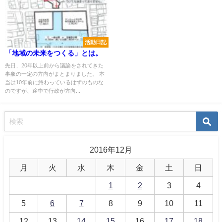
活動日記
「地域の未来をつくる」とは。
先日、20年以上前から議論をされてきた
事象の一定の方向がまとまりました。 本
当は10年前に終わっているはずのものな
のですが、途中で行政が方向...
2016年12月
月
火
水
木
金
土
日
1
2
3
4
5
6
7
8
9
10
11
12
13
14
15
16
17
18