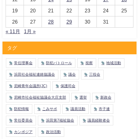
19
20
21
22
23
24
25
26
27
28
29
30
31
« 11月
1月 »
タグ
常任理事会
防犯パトロール
視察
地域活動
浜田社会福祉連絡協議会
議会
三役会
尼崎青年会議所(JC)
保護司会
尼崎市社会福祉協議会大庄支部
選挙
新政会
防犯情報
こみサポ
議員活動
市子連
常任委員会
浜田第7福祉協会
議員経験者会
カンボジア
政治活動