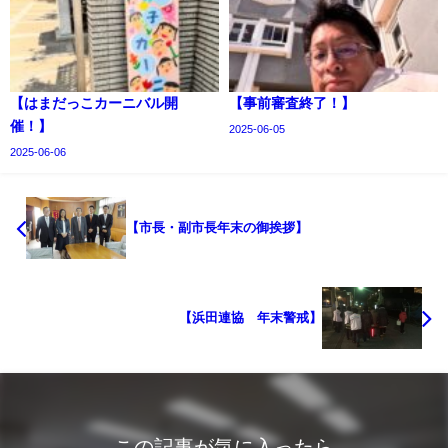
【はまだっこカーニバル開
【事前審査終了！】
催！】
2025-06-05
2025-06-06
【市長・副市長年末の御挨拶】
【浜田連協 年末警戒】
この記事が気に入ったら