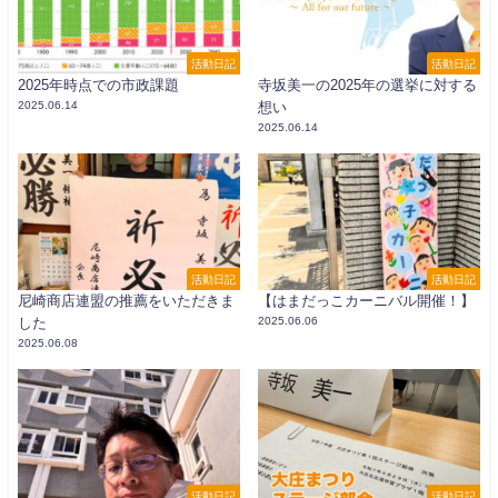
活動日記
活動日記
2025年時点での市政課題
寺坂美一の2025年の選挙に対する
2025.06.14
想い
2025.06.14
活動日記
活動日記
尼崎商店連盟の推薦をいただきま
【はまだっこカーニバル開催！】
した
2025.06.06
2025.06.08
活動日記
活動日記