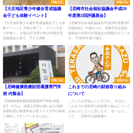
活動日記
活動日記
【大庄地区青少年健全育成協議
【尼崎市社会福祉協議会平成28
会子ども体験イベント】
年度第3回評議員会】
【大庄地区青少年健全育成協議会子ども体
【尼崎市社会福祉協議会平成28年度第3回
験イベント】 式典が終了し、すぐに大庄
評議員会】 午後からは、尼崎市社会福祉
小学校へ。 社協大庄支部の青少年健全育
協議会の本部の評議員会が開催されていま
成協議会主催で、子ども体験...
す。 平成28年度の補正...
活動日記
活動日記
【尼崎健康医療財団看護専門学
これまでの尼崎の財政取り組み
校 内覧会】
について
【尼崎健康医療財団看護専門学校 内覧
こんにちは寺坂よしかずです。 今日は、
会】 今日は、武庫之荘駅の南にある尼崎
これまでの尼崎市の財政取り組みについて
医療財団の看護学校が聖トマス大学の跡地
お知らせしたいと思います。 色々なとこ
に移転してオープンするにあた...
ろで、「尼崎市は財政難だ」...