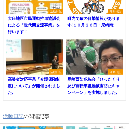
活動日記
活動日記
大庄地区市民運動推進協議会
町内で猿の目撃情報がありま
による「世代間交流事業」を
す(１０月２６日・尼崎南)
行います！
活動日記
活動日記
高齢者対応事業「介護保険制
尼崎西防犯協会「ひったくり
度について」が開催されまし
及び自転車盗難被害防止キャ
た。
ンペーン」を実施しました。
活動日記
の関連記事