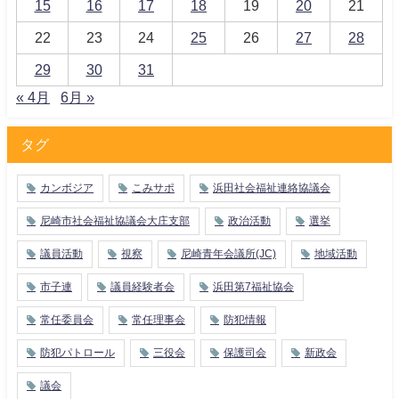
15
16
17
18
19
20
21
22
23
24
25
26
27
28
29
30
31
« 4月
6月 »
タグ
カンボジア
こみサポ
浜田社会福祉連絡協議会
尼崎市社会福祉協議会大庄支部
政治活動
選挙
議員活動
視察
尼崎青年会議所(JC)
地域活動
市子連
議員経験者会
浜田第7福祉協会
常任委員会
常任理事会
防犯情報
防犯パトロール
三役会
保護司会
新政会
議会