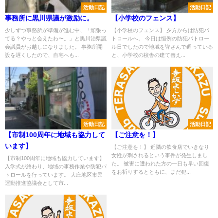
活動日記
活動日記
事務所に黒川県議が激励に。
【小学校のフェンス】
少しずつ事務所が準備が進む中、「頑張っ
【小学校のフェンス】 夕方からは防犯パ
てる？やっと会えたわ〜。」と黒川治県議
トロールへ。 今日は恒例の防犯パトロー
会議員がお越しになりました。 事務所開
ル日でしたので地域を皆さんで廻っている
設を遅くしたので、自宅へも...
と、小学校の校舎の建て替え...
活動日記
活動日記
【市制100周年に地域も協力して
【ご注意を！】
います】
【ご注意を！】 近隣の飲食店でいきなり
女性が刺されるという事件が発生しまし
【市制100周年に地域も協力しています】
た。 被害に遭われた方の一日も早い回復
入学式が終わり、地域の事務作業や防犯パ
をお祈りするとともに、まだ犯...
トロールを行っています。 大庄地区市民
運動推進協議会として市...