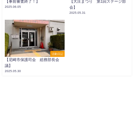
【事前審査終了！】
【大庄まつり 第1回ステージ部
2025.06.05
会】
2025.05.31
活動日記
【尼崎市保護司会 総務部長会
議】
2025.05.30