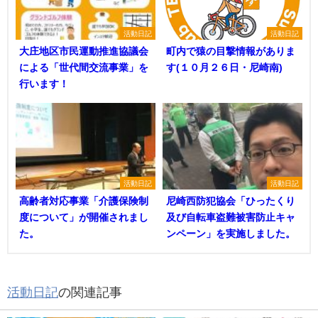
活動日記
活動日記
大庄地区市民運動推進協議会
町内で猿の目撃情報がありま
による「世代間交流事業」を
す(１０月２６日・尼崎南)
行います！
活動日記
活動日記
高齢者対応事業「介護保険制
尼崎西防犯協会「ひったくり
度について」が開催されまし
及び自転車盗難被害防止キャ
た。
ンペーン」を実施しました。
活動日記
の関連記事