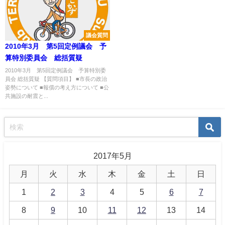
議会質問
2010年3月 第5回定例議会 予
算特別委員会 総括質疑
2010年3月 第5回定例議会 予算特別委
員会 総括質疑 【質問項目】 ■市長の政治
姿勢について ■報償の考え方について ■公
共施設の耐震と...
2017年5月
月
火
水
木
金
土
日
1
2
3
4
5
6
7
8
9
10
11
12
13
14