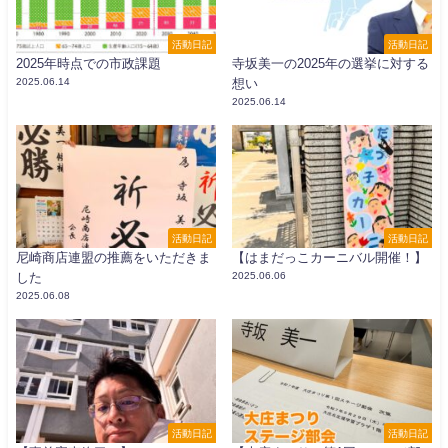
活動日記
活動日記
2025年時点での市政課題
寺坂美一の2025年の選挙に対する
2025.06.14
想い
2025.06.14
活動日記
活動日記
尼崎商店連盟の推薦をいただきま
【はまだっこカーニバル開催！】
した
2025.06.06
2025.06.08
活動日記
活動日記