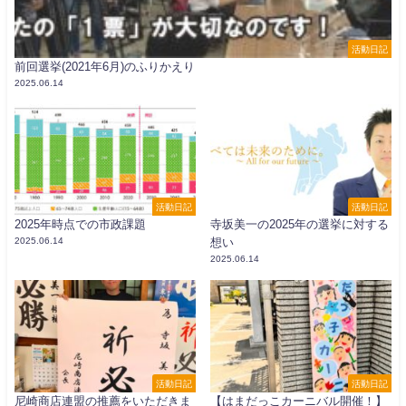
活動日記
前回選挙(2021年6月)のふりかえり
2025.06.14
活動日記
活動日記
2025年時点での市政課題
寺坂美一の2025年の選挙に対する
2025.06.14
想い
2025.06.14
活動日記
活動日記
尼崎商店連盟の推薦をいただきま
【はまだっこカーニバル開催！】