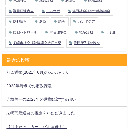
保護司会
議員活動
新政会
政治活動
議員経験者会
こみサポ
浜田社会福祉連絡協議会
防犯情報
選挙
議会
カンボジア
防犯パトロール
常任理事会
地域活動
市子連
尼崎市社会福祉協議会大庄支部
浜田第7福祉協会
最近の投稿
前回選挙(2021年6月)のふりかえり
2025年時点での市政課題
寺坂美一の2025年の選挙に対する想い
尼崎商店連盟の推薦をいただきました
【はまだっこカーニバル開催！】