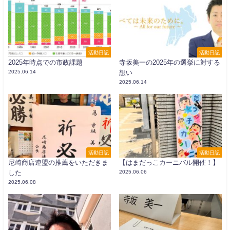
活動日記
活動日記
2025年時点での市政課題
寺坂美一の2025年の選挙に対する
2025.06.14
想い
2025.06.14
活動日記
活動日記
尼崎商店連盟の推薦をいただきま
【はまだっこカーニバル開催！】
した
2025.06.06
2025.06.08