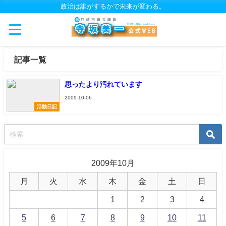
政治は誰がするかで未来が変わる。
記事一覧
思ったより汚れています
2009-10-06
活動日記
2009年10月
月
火
水
木
金
土
日
1
2
3
4
5
6
7
8
9
10
11