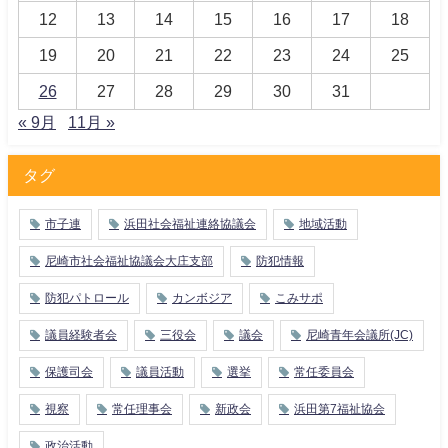
12
13
14
15
16
17
18
19
20
21
22
23
24
25
26
27
28
29
30
31
« 9月
11月 »
タグ
市子連
浜田社会福祉連絡協議会
地域活動
尼崎市社会福祉協議会大庄支部
防犯情報
防犯パトロール
カンボジア
こみサポ
議員経験者会
三役会
議会
尼崎青年会議所(JC)
保護司会
議員活動
選挙
常任委員会
視察
常任理事会
新政会
浜田第7福祉協会
政治活動