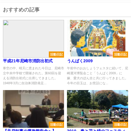
おすすめの記事
活動日記
活動日記
平成21年尼崎市消防出初式
うんぱく2009
寒空の中、晴天に恵まれた今日は、尼崎市
午前中のおおしょうフェスタに続いて、尼
立中央中学校で開催された。第60回を迎
崎運河博覧会こと「うんぱく2009」に
える消防出初式に出席してきました。
嫁、愛犬のぽん吉と共に行ってきました。
1948年3月に自治体消防発足...
今年の目玉は、お世話にな...
活動日記
活動日記
【井戸知事の県政報告会へ】
2010 春と花と緑のフェスティ