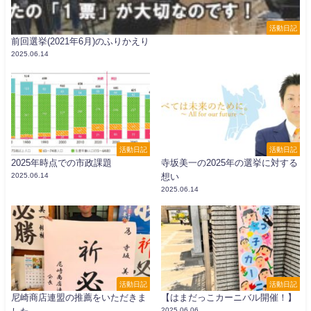
活動日記
前回選挙(2021年6月)のふりかえり
2025.06.14
活動日記
活動日記
2025年時点での市政課題
寺坂美一の2025年の選挙に対する
2025.06.14
想い
2025.06.14
活動日記
活動日記
尼崎商店連盟の推薦をいただきま
【はまだっこカーニバル開催！】
2025.06.06