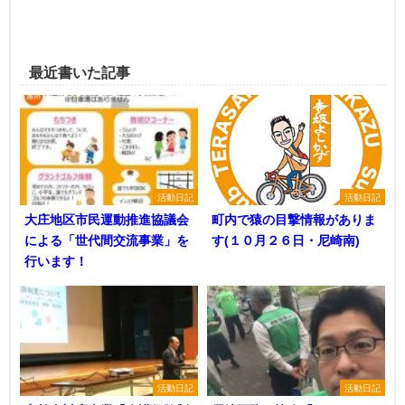
最近書いた記事
活動日記
活動日記
大庄地区市民運動推進協議会
町内で猿の目撃情報がありま
による「世代間交流事業」を
す(１０月２６日・尼崎南)
行います！
活動日記
活動日記