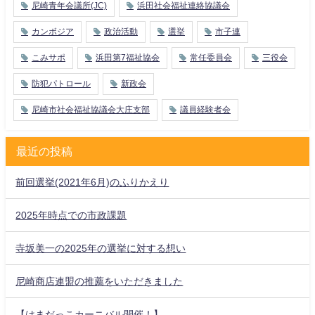
尼崎青年会議所(JC)
浜田社会福祉連絡協議会
カンボジア
政治活動
選挙
市子連
こみサポ
浜田第7福祉協会
常任委員会
三役会
防犯パトロール
新政会
尼崎市社会福祉協議会大庄支部
議員経験者会
最近の投稿
前回選挙(2021年6月)のふりかえり
2025年時点での市政課題
寺坂美一の2025年の選挙に対する想い
尼崎商店連盟の推薦をいただきました
【はまだっこカーニバル開催！】