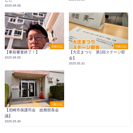
した
2025.06.08
活動日記
活動日記
【事前審査終了！】
【大庄まつり 第1回ステージ部
2025.06.05
会】
2025.05.31
活動日記
【尼崎市保護司会 総務部長会
議】
2025.05.30