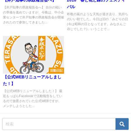
バル
【井戸知事の県政報告会へ】 自分の戦い
の準備を進めていますが、今晩は、中小企
昨晩の嵐のような天気が過ぎ去り、気持ち
業センターで井戸知事の県政報告会が開催
のいい朝でした。今日は旧の「みどりの日
されたので参加してきました...
(今は昭和の日となってます。みなさんご
存じでした？)」いうことで...
活動日記
【公式WEBリニューアルしまし
た！】
【公式WEBリニューアルしました！】 最
近もっぱらFacebookで活動報告をしてい
るので放置されていた公式WEBですが、
メンテしようとした...