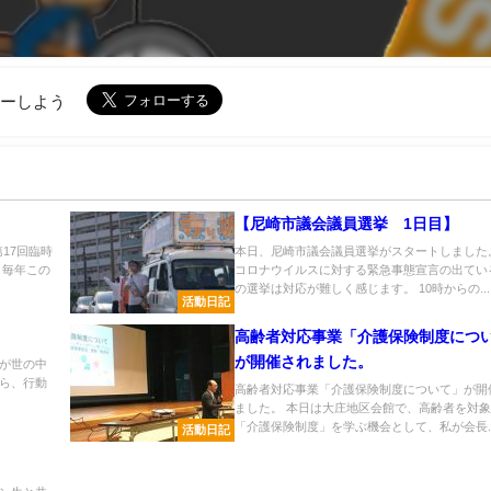
ローしよう
【尼崎市議会議員選挙 1日目】
17回臨時
本日、尼崎市議会議員選挙がスタートしました
、毎年この
コロナウイルスに対する緊急事態宣言の出てい
の選挙は対応が難しく感じます。 10時からの...
活動日記
高齢者対応事業「介護保険制度につ
が開催されました。
おうが世の中
ら、行動
高齢者対応事業「介護保険制度について」が開
ました。 本日は大庄地区会館で、高齢者を対
「介護保険制度」を学ぶ機会として、私が会長..
活動日記