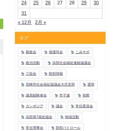
24
25
26
27
28
29
30
31
« 12月
2月 »
タグ
新政会
保護司会
こみサポ
政治活動
浜田社会福祉連絡協議会
三役会
防犯情報
尼崎市社会福祉協議会大庄支部
選挙
議員経験者会
市子連
視察
カンボジア
議会
常任委員会
浜田第7福祉協会
地域活動
常任理事会
防犯パトロール