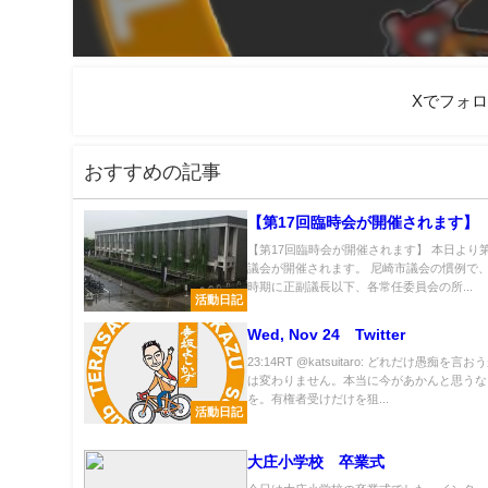
Xでフォ
おすすめの記事
【第17回臨時会が開催されます】
【第17回臨時会が開催されます】 本日より第
議会が開催されます。 尼崎市議会の慣例で
時期に正副議長以下、各常任委員会の所...
活動日記
Wed, Nov 24 Twitter
23:14RT @katsuitaro: どれだけ愚痴を言
は変わりません。本当に今があかんと思うな
を。有権者受けだけを狙...
活動日記
大庄小学校 卒業式