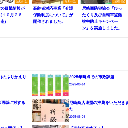
活動日記
活動日記
活動日記
猿の目撃情報が
高齢者対応事業「介護
尼崎西防犯協会「ひっ
(１０月２６
保険制度について」が
たくり及び自転車盗難
南)
開催されました。
被害防止キャンペー
ン」を実施しました。
6月)のふりかえり
2025年時点での市政課題
2025-06-14
年の選挙に対する
尼崎商店連盟の推薦をいただき
た
2025-06-08