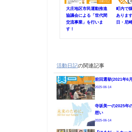
活動日記
大庄地区市民運動推進
町内で
協議会による「世代間
あります
交流事業」を行いま
日・尼崎
す！
活動日記
の関連記事
前回選挙(2021年
2025-06-14
寺坂美一の2025
想い
2025-06-14