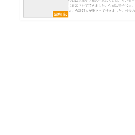
今日は大庄小学校の卒業式でした。インター
に参加させて頂きました。今回は男子40人、
人、合計78人が巣立って行きました。校長の..
活動日記