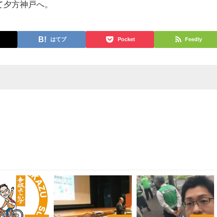
て夕方神戸へ。
はてブ
Pocket
Feedly