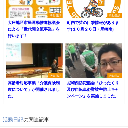
活動日記
活動日記
大庄地区市民運動推進協議会
町内で猿の目撃情報がありま
による「世代間交流事業」を
す(１０月２６日・尼崎南)
行います！
活動日記
活動日記
高齢者対応事業「介護保険制
尼崎西防犯協会「ひったくり
度について」が開催されまし
及び自転車盗難被害防止キャ
た。
ンペーン」を実施しました。
活動日記
の関連記事