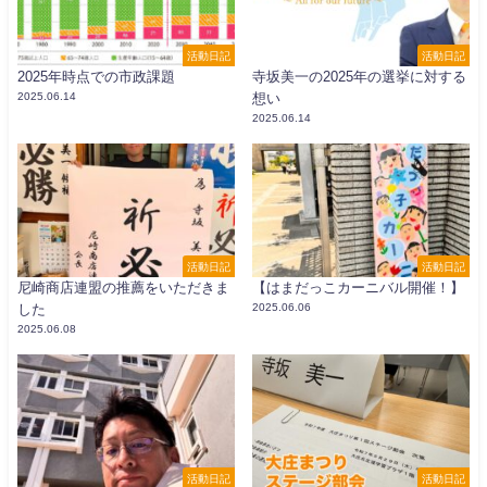
活動日記
活動日記
2025年時点での市政課題
寺坂美一の2025年の選挙に対する
2025.06.14
想い
2025.06.14
活動日記
活動日記
尼崎商店連盟の推薦をいただきま
【はまだっこカーニバル開催！】
した
2025.06.06
2025.06.08
活動日記
活動日記