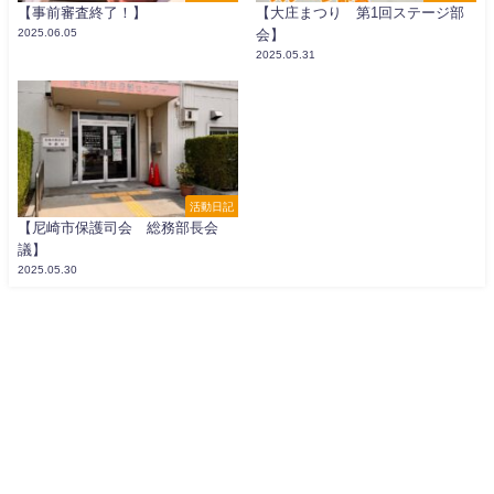
【事前審査終了！】
【大庄まつり 第1回ステージ部
2025.06.05
会】
2025.05.31
活動日記
【尼崎市保護司会 総務部長会
議】
2025.05.30