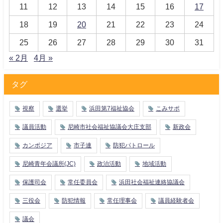
11
12
13
14
15
16
17
18
19
20
21
22
23
24
25
26
27
28
29
30
31
« 2月
4月 »
タグ
視察
選挙
浜田第7福祉協会
こみサポ
議員活動
尼崎市社会福祉協議会大庄支部
新政会
カンボジア
市子連
防犯パトロール
尼崎青年会議所(JC)
政治活動
地域活動
保護司会
常任委員会
浜田社会福祉連絡協議会
三役会
防犯情報
常任理事会
議員経験者会
議会