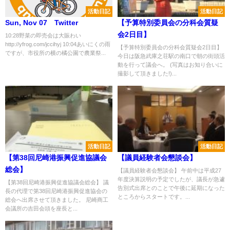
活動日記
活動日記
Sun, Nov 07 Twitter
【予算特別委員会の分科会質疑
会2日目】
10:28野菜の即売会は大賑わい
http://yfrog.com/jccihyj 10:04あいにくの雨
【予算特別委員会の分科会質疑会2日目】
ですが、市役所の横の橘公園で農業祭...
今日は阪急武庫之荘駅の南口で朝の街頭活
動を行って議会へ。 (写真はお知り合いに
撮影して頂きました!)...
活動日記
活動日記
【第38回尼崎港振興促進協議会
【議員経験者会懇談会】
総会】
【議員経験者会懇談会】 午前中は平成27
年度決算説明の予定でしたが、議長が急遽
【第38回尼崎港振興促進協議会総会】 議
告別式出席とのことで午後に延期になった
長の代理で第38回尼崎港振興促進協会の
ところからスタートです。...
総会へ出席させて頂きました。 尼崎商工
会議所の吉田会頭を座長と...