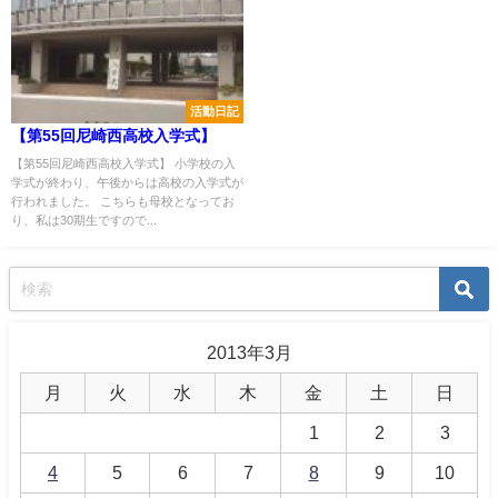
活動日記
【第55回尼崎西高校入学式】
【第55回尼崎西高校入学式】 小学校の入
学式が終わり、午後からは高校の入学式が
行われました。 こちらも母校となってお
り、私は30期生ですので...
2013年3月
月
火
水
木
金
土
日
1
2
3
4
5
6
7
8
9
10