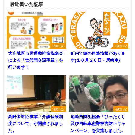
最近書いた記事
活動日記
活動日記
大庄地区市民運動推進協議会
町内で猿の目撃情報がありま
による「世代間交流事業」を
す(１０月２６日・尼崎南)
行います！
活動日記
活動日記
高齢者対応事業「介護保険制
尼崎西防犯協会「ひったくり
度について」が開催されまし
及び自転車盗難被害防止キャ
た。
ンペーン」を実施しました。