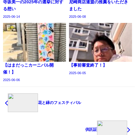
寺坂美一の2025年の選挙に対す
尼崎商店連盟の推薦をいただき
る想い
ました
2025-06-14
2025-06-08
【はまだっこカーニバル開
【事前審査終了！】
催！】
2025-06-05
2025-06-06
花と緑のフェスティバル
供託証