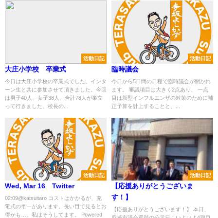
活動日記
活動日記
大庄小学校 卒業式
臨時議会
今日は大庄小学校の卒業式でした。インタ
今日から5日間の日程で臨時議会が開かれ
ーン生と共に参加させて頂きました。今回
ます。 審議項目は大きく2点あり、 一点
は男子40人、女子38人、合計78人が巣立
目は新型インフルエンザの対策のために補
って行きました。校長の...
正予算を計上することと、...
活動日記
活動日記
Wed, Mar 16 Twitter
【応援ありがとうございま
す！】
02:09@katsuitaro コストはかかるが、充
電式の単一があります。長い目で見るとお
【応援ありがとうございます！】 本日、
得かも…。私はそうしてます。 Powered
尼崎市議会選挙の公示日！いよいよ4期目