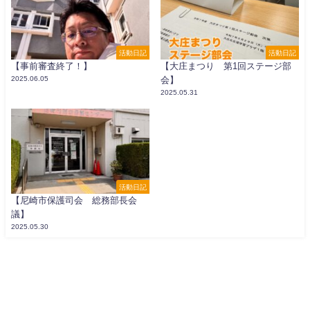
活動日記
活動日記
【事前審査終了！】
【大庄まつり 第1回ステージ部
2025.06.05
会】
2025.05.31
活動日記
【尼崎市保護司会 総務部長会
議】
2025.05.30