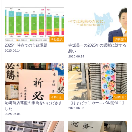
活動日記
活動日記
2025年時点での市政課題
寺坂美一の2025年の選挙に対する
2025.06.14
想い
2025.06.14
活動日記
活動日記
尼崎商店連盟の推薦をいただきま
【はまだっこカーニバル開催！】
した
2025.06.06
2025.06.08