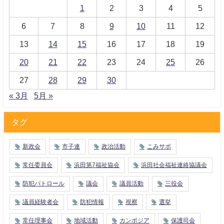
1
2
3
4
5
6
7
8
9
10
11
12
13
14
15
16
17
18
19
20
21
22
23
24
25
26
27
28
29
30
« 3月
5月 »
タグ
新政会
市子連
政治活動
こみサポ
常任委員会
浜田第7福祉協会
浜田社会福祉連絡協議会
防犯パトロール
議会
議員活動
三役会
議員経験者会
防犯情報
視察
選挙
常任理事会
地域活動
カンボジア
保護司会