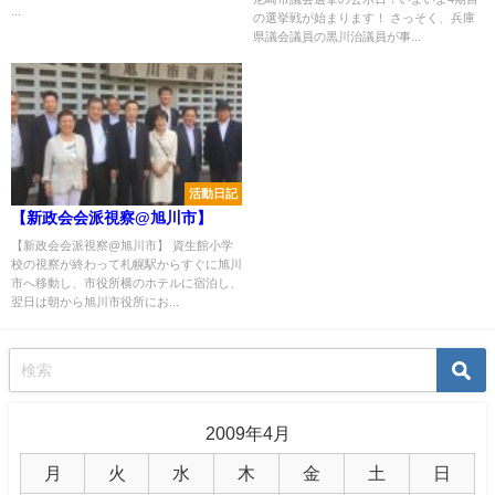
...
の選挙戦が始まります！ さっそく、兵庫
県議会議員の黒川治議員が事...
活動日記
【新政会会派視察@旭川市】
【新政会会派視察@旭川市】 資生館小学
校の視察が終わって札幌駅からすぐに旭川
市へ移動し、市役所横のホテルに宿泊し、
翌日は朝から旭川市役所にお...
2009年4月
月
火
水
木
金
土
日