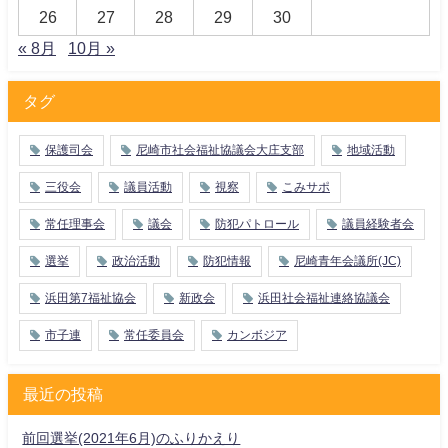
26
27
28
29
30
« 8月
10月 »
タグ
保護司会
尼崎市社会福祉協議会大庄支部
地域活動
三役会
議員活動
視察
こみサポ
常任理事会
議会
防犯パトロール
議員経験者会
選挙
政治活動
防犯情報
尼崎青年会議所(JC)
浜田第7福祉協会
新政会
浜田社会福祉連絡協議会
市子連
常任委員会
カンボジア
最近の投稿
前回選挙(2021年6月)のふりかえり