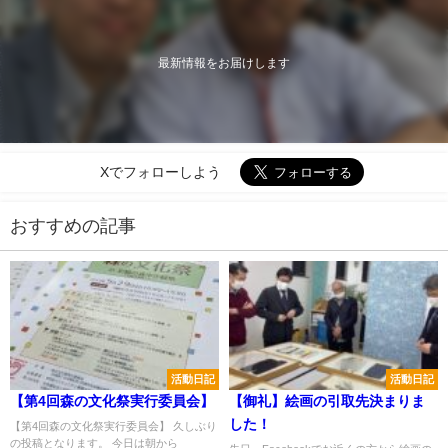
最新情報をお届けします
Xでフォローしよう
おすすめの記事
活動日記
活動日記
【第4回森の文化祭実行委員会】
【御礼】絵画の引取先決まりま
した！
【第4回森の文化祭実行委員会】 久しぶり
の投稿となります。 今日は朝から