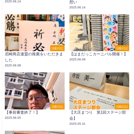
2025.06.14
想い
2025.06.14
活動日記
活動日記
尼崎商店連盟の推薦をいただきま
【はまだっこカーニバル開催！】
した
2025.06.06
2025.06.08
活動日記
活動日記
【事前審査終了！】
【大庄まつり 第1回ステージ部
2025.06.05
会】
2025.05.31