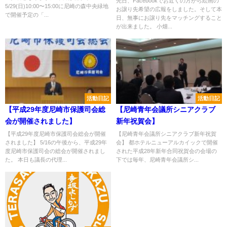
先日、Facebookでお近くの方から絵画の
5/29(日)10:00〜15:00に尼崎の森中央緑地
お譲り先希望の広報をしました。そして本
で開催予定の「...
日、無事にお譲り先をマッチングすること
が出来ました。 小畑...
活動日記
活動日記
【平成29年度尼崎市保護司会総
【尼崎青年会議所シニアクラブ
会が開催されました】
新年祝賀会】
【平成29年度尼崎市保護司会総会が開催
【尼崎青年会議所シニアクラブ新年祝賀
されました】 5/16の午後から、平成29年
会】 都ホテルニューアルカイックで開催
度尼崎市保護司会の総会が開催されまし
された平成28年新年合同祝賀会の会場の
た。 本日も議長の代理...
下では毎年、尼崎青年会議所シ...