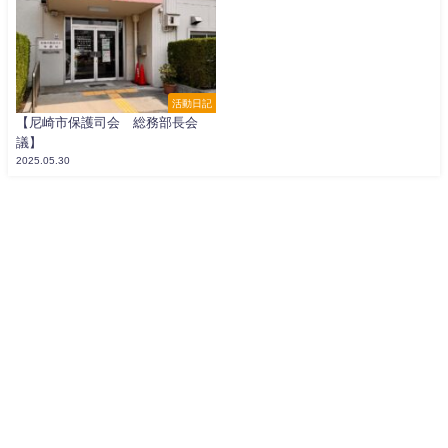
活動日記
【尼崎市保護司会 総務部長会
議】
2025.05.30
寺坂よしかず公式WEB All Rights Reserved.