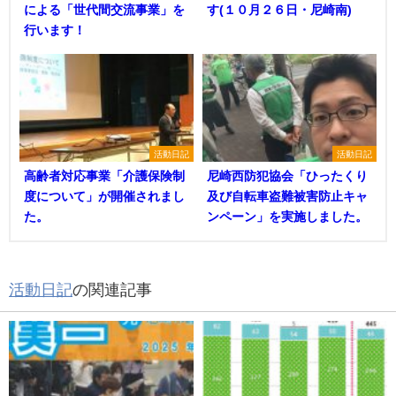
による「世代間交流事業」を
す(１０月２６日・尼崎南)
行います！
活動日記
活動日記
高齢者対応事業「介護保険制
尼崎西防犯協会「ひったくり
度について」が開催されまし
及び自転車盗難被害防止キャ
た。
ンペーン」を実施しました。
活動日記
の関連記事