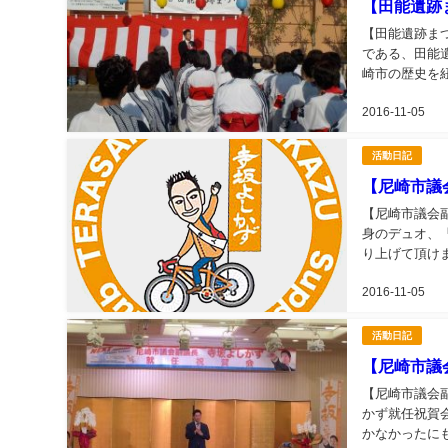
【田能遺跡
【田能遺跡ま
である、田能
崎市の歴史を
として、また、
2016-11-05
活動日記
【尼崎市議
【尼崎市議会
身のデュオ、
り上げて頂け
すが、自分の会
2016-11-05
活動日記
【尼崎市議
【尼崎市議会副
かず就任祝賀
かなかったに