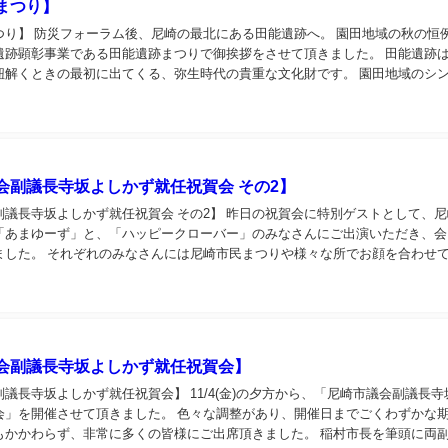
まつり】
つり】 防災フォーラム後、尼崎の最北にある田能遺跡へ。 園田地域の秋の恒
遺跡顕彰事業である田能遺跡まつりで御挨拶をさせて頂きました。 田能遺跡
紐解くときの最初に出てくる、弥生時代の貴重な文化財です。 園田地域のシ
尼崎市の歴史を身近に感じることができる場...
会副議長寺坂よしかず就任祝賀会 その2】
副議長寺坂よしかず就任祝賀会 その2】 昨日の祝賀会に特別ゲストとして、
「あまゆーず」と、「ハッピークローバー」のみなさんにご出演いただき、会
ました。 それぞれのみなさんには尼崎市民まつりや様々な所でお顔を合わせ
にお越し頂き、パフォーマンスして貰うのは非...
会副議長寺坂よしかず就任祝賀会】
議長寺坂よしかず就任祝賀会】 11/4(金)の夕方から、「尼崎市議会副議長寺
会」を開催させて頂きました。 色々な調整があり、開催日までごくわずかな
もかかわらず、非常に多くの皆様にご出席頂きました。 稲村市長を筆頭に両