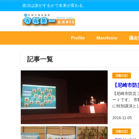
政治は誰がするかで未来が変わる。
Profile
Manifesto
議会
記事一覧
活動日記
【尼崎市防
【尼崎市防災
ートです。 
に特別講演と
くり」をテーマ
2016-11-05
活動日記