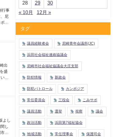
28
29
30
例行事
« 10月
12月 »
は、尼
ンボル
タグ
議員経験者会
尼崎青年会議所(JC)
浜田社会福祉連絡協議会
尼崎出
尼崎市社会福祉協議会大庄支部
を盛
防犯情報
新政会
ていま
防犯パトロール
カンボジア
常任委員会
三役会
こみサポ
議員活動
選挙
視察
議会
坂よし
政治活動
浜田第7福祉協会
期間し
副市
地域活動
常任理事会
保護司会