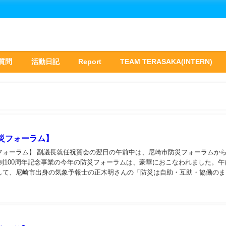
質問
活動日記
Report
TEAM TERASAKA(INTERN)
災フォーラム】
フォーラム】 副議長就任祝賀会の翌日の午前中は、尼崎市防災フォーラムか
市制100周年記念事業の今年の防災フォーラムは、豪華におこなわれました。午
して、尼崎市出身の気象予報士の正木明さんの「防災は自助・互助・協働のま
に天気予報の活用方法などを中心に防災の取り...