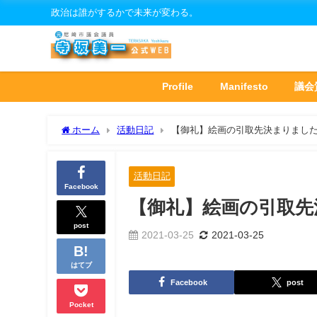
政治は誰がするかで未来が変わる。
Profile
Manifesto
議会
ホーム
活動日記
【御礼】絵画の引取先決まりまし
活動日記
Facebook
【御礼】絵画の引取先
post
2021-03-25
2021-03-25
はてブ
Facebook
post
Pocket