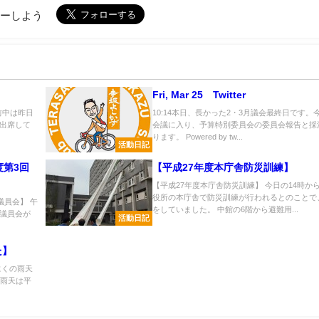
ローしよう
Fri, Mar 25 Twitter
前中は昨日
10:14本日、長かった2・3月議会最終日です。
出席して
会議に入り、予算特別委員会の委員会報告と採
.
ります。 Powered by tw...
活動日記
度第3回
【平成27年度本庁舎防災訓練】
【平成27年度本庁舎防災訓練】 今日の14時か
役所の本庁舎で防災訓練が行われるとのことで
議員会】 午
をしていました。 中館の6階から避難用...
議員会が
活動日記
た】
にくの雨天
、雨天は平