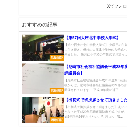
Xでフォ
おすすめの記事
【第57回大庄北中学校入学式】
【第57回大庄北中学校入学式】 火曜日の午
に引き続き、母校の大庄北中学校の入学式へ
来ました。 先月に小学校の卒業式で見送っ..
活動日記
【尼崎市社会福祉協議会平成28年
評議員会】
【尼崎市社会福祉協議会平成28年度第3回評
後からは、尼崎市社会福祉協議会の本部の評
開催されています。 平成28年度の補正...
活動日記
【出初式で御挨拶させて頂きまし
【出初式で御挨拶させて頂きました】 あい
となった平成29年尼崎市消防出初式ですが
成5年以来24年ぶりとのころでした。 議...
活動日記