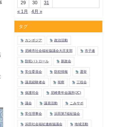
事
29
30
31
« 1月
4月 »
引
タグ
カンボジア
政治活動
尼崎市社会福祉協議会大庄支部
市子連
話
防犯パトロール
新政会
。
常任委員会
防犯情報
選挙
末
議員経験者会
視察
三役会
保護司会
尼崎青年会議所(JC)
議会
議員活動
こみサポ
常任理事会
浜田第7福祉協会
浜田社会福祉連絡協議会
地域活動