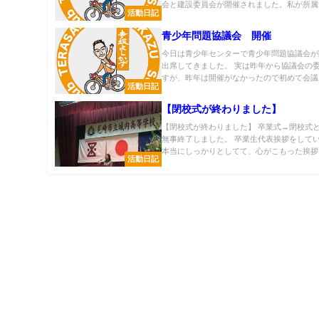
会と建設委員会が開催されました。私が所属す
活動日記
青少年問題協議会 開催
今日は青少年センターで青少年問題協議会が
出席してきました。 実は昨年から協議会の
すが、昨年は開催がなかったので初めて会議に.
活動日記
【閉校式が終わりました】
【閉校式が終わりました】 卒業式→閉校式
無事終了しました。 卒業生代表挨拶をして
本当にしっかりとしてて、心がこもった挨拶..
活動日記