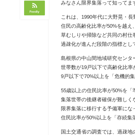
みなさん限界集落って知ってま
Feedly
これは、1990年代に大野晃・
住民の高齢化比率が50%を越え
草むしりや掃除など共同の村仕
過疎化が進んだ段階の指標とし
島根県の中山間地域研究センタ
世帯数が19戸以下で高齢化比率
9戸以下で70%以上を「危機的
55歳以上の住民比率が50%を
集落世帯の後継者確保が難しく
限界集落に移行する予備軍にな
住民比率が50%以上を「存続集
国土交通省の調査では、過疎地の