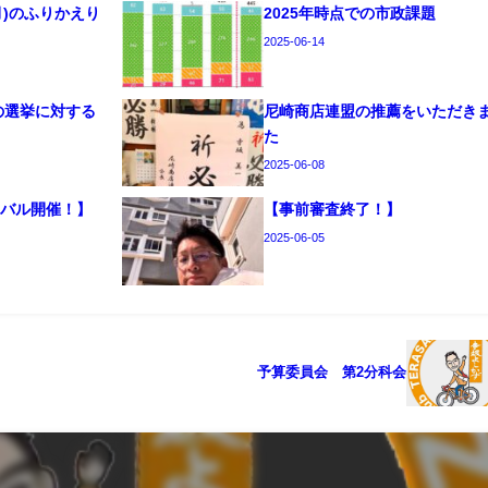
6月)のふりかえり
2025年時点での市政課題
2025-06-14
年の選挙に対する
尼崎商店連盟の推薦をいただき
た
2025-06-08
ニバル開催！】
【事前審査終了！】
2025-06-05
予算委員会 第2分科会