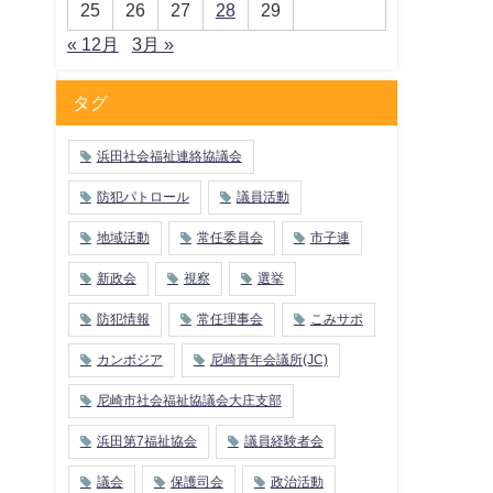
25
26
27
28
29
« 12月
3月 »
タグ
浜田社会福祉連絡協議会
防犯パトロール
議員活動
地域活動
常任委員会
市子連
新政会
視察
選挙
防犯情報
常任理事会
こみサポ
カンボジア
尼崎青年会議所(JC)
尼崎市社会福祉協議会大庄支部
浜田第7福祉協会
議員経験者会
議会
保護司会
政治活動