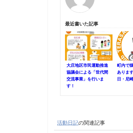
最近書いた記事
活動日記
大庄地区市民運動推進
町内で
協議会による「世代間
あります
交流事業」を行いま
日・尼崎
す！
活動日記
の関連記事