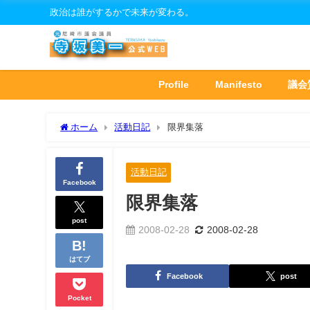
政治は誰がするかで未来が変わる。
Profile
Manifesto
議会
ホーム
活動日記
限界集落
活動日記
Facebook
限界集落
post
2008-02-28
2008-02-28
はてブ
Facebook
post
Pocket