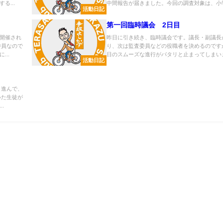
る...
中間報告が届きました。今回の調査対象は、小学.
活動日記
第一回臨時議会 2日目
開催され
昨日に引き続き、臨時議会です。議長・副議長
委員なので
り、次は監査委員などの役職者を決めるのです
..
日のスムーズな進行がパタリと止まってしまいま.
活動日記
と進んで、
いた生徒が
.