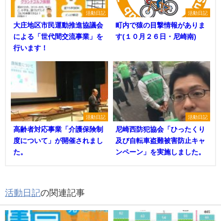
活動日記
活動日記
大庄地区市民運動推進協議会
町内で猿の目撃情報がありま
による「世代間交流事業」を
す(１０月２６日・尼崎南)
行います！
活動日記
活動日記
高齢者対応事業「介護保険制
尼崎西防犯協会「ひったくり
度について」が開催されまし
及び自転車盗難被害防止キャ
た。
ンペーン」を実施しました。
活動日記
の関連記事