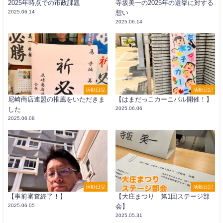
2025年時点での市政課題
寺坂美一の2025年の選挙に対する
2025.06.14
想い
2025.06.14
活動日記
活動日記
尼崎商店連盟の推薦をいただきま
【はまだっこカーニバル開催！】
した
2025.06.06
2025.06.08
活動日記
活動日記
【事前審査終了！】
【大庄まつり 第1回ステージ部
2025.06.05
会】
2025.05.31