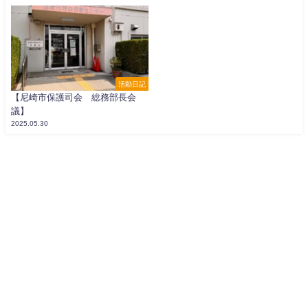
活動日記
【尼崎市保護司会 総務部長会
議】
2025.05.30
寺坂よしかず公式WEB All Rights Reserved.