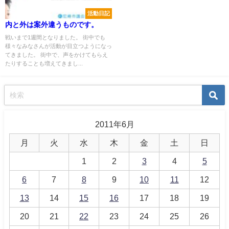
活動日記
内と外は案外違うものです。
戦いまで1週間となりました。 街中でも
様々なみなさんが活動が目立つようになっ
てきました。 街中で、声をかけてもらえ
たりすることも増えてきまし...
2011年6月
月
火
水
木
金
土
日
1
2
3
4
5
6
7
8
9
10
11
12
13
14
15
16
17
18
19
20
21
22
23
24
25
26