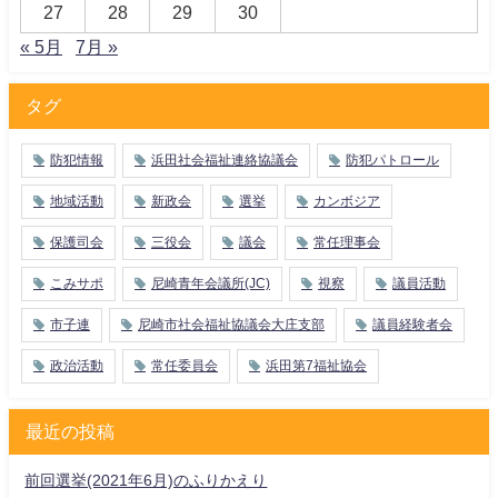
27
28
29
30
« 5月
7月 »
タグ
防犯情報
浜田社会福祉連絡協議会
防犯パトロール
地域活動
新政会
選挙
カンボジア
保護司会
三役会
議会
常任理事会
こみサポ
尼崎青年会議所(JC)
視察
議員活動
市子連
尼崎市社会福祉協議会大庄支部
議員経験者会
政治活動
常任委員会
浜田第7福祉協会
最近の投稿
前回選挙(2021年6月)のふりかえり