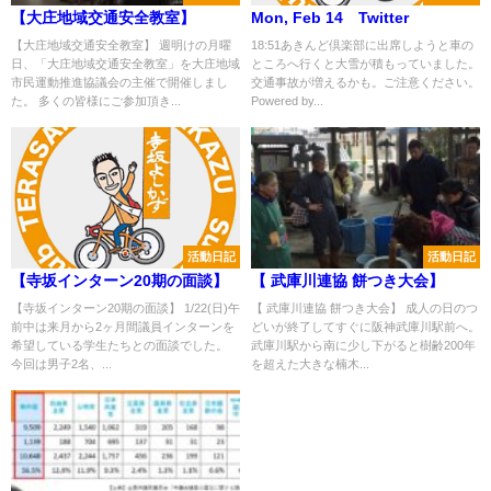
【大庄地域交通安全教室】
Mon, Feb 14 Twitter
【大庄地域交通安全教室】 週明けの月曜
18:51あきんど倶楽部に出席しようと車の
日、「大庄地域交通安全教室」を大庄地域
ところへ行くと大雪が積もっていました。
市民運動推進協議会の主催で開催しまし
交通事故が増えるかも。ご注意ください。
た。 多くの皆様にご参加頂き...
Powered by...
活動日記
活動日記
【寺坂インターン20期の面談】
【 武庫川連協 餅つき大会】
【寺坂インターン20期の面談】 1/22(日)午
【 武庫川連協 餅つき大会】 成人の日のつ
前中は来月から2ヶ月間議員インターンを
どいが終了してすぐに阪神武庫川駅前へ。
希望している学生たちとの面談でした。
武庫川駅から南に少し下がると樹齢200年
今回は男子2名、...
を超えた大きな楠木...