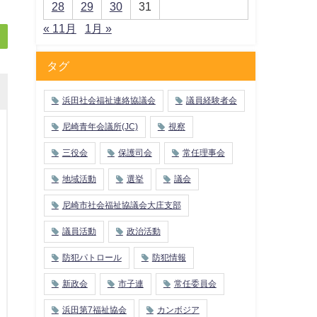
28
29
30
31
« 11月
1月 »
タグ
浜田社会福祉連絡協議会
議員経験者会
尼崎青年会議所(JC)
視察
三役会
保護司会
常任理事会
地域活動
選挙
議会
尼崎市社会福祉協議会大庄支部
議員活動
政治活動
防犯パトロール
防犯情報
新政会
市子連
常任委員会
浜田第7福祉協会
カンボジア