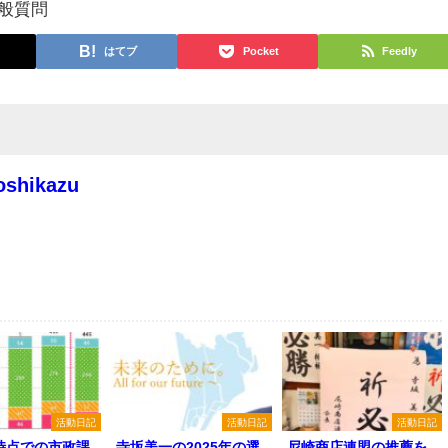
一般質問
はてブ
Pocket
Feedly
oshikazu
活動日記
活動日記
活動日記
年時点での市政課
寺坂美一の2025年の選
尼崎商店連盟の推薦を