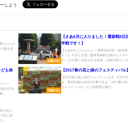
ローしよう
【さあ6月に入りました！選挙戦5日
半戦です！】
番だったの
ジの旗を見
【さあ6月に入りました！選挙戦5日目！後半戦
す！】 今日も元気に阪神尼崎駅北側からスタ
す！ お仕事に出勤される皆様、お疲れ様でござい
活動日記
子ども体
【2017春の花と緑のフェスティバル
【2017春の花と緑のフェスティバル】 今日の
は、毎年恒例の4/29の行事である「2017春の
イベン
フェスティバル」が上坂部西公園で...
社協大庄支
活動日記
..
育大会が
、6月に体
..