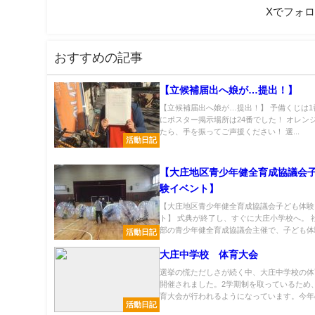
Xでフォ
おすすめの記事
【立候補届出へ娘が…提出！】
【立候補届出へ娘が…提出！】 予備くじは1
にポスター掲示場所は24番でした！ オレン
たら、手を振ってご声援ください！ 選...
活動日記
【大庄地区青少年健全育成協議会
験イベント】
【大庄地区青少年健全育成協議会子ども体験
ト】 式典が終了し、すぐに大庄小学校へ。 
部の青少年健全育成協議会主催で、子ども体験.
活動日記
大庄中学校 体育大会
選挙の慌ただしさが続く中、大庄中学校の体
開催されました。2学期制を取っているため
育大会が行われるようになっています。今年の.
活動日記