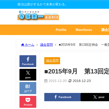
政治は誰がするかで未来が変わる。
Profile
Manifesto
議会
ホーム
議会質問
■2015年9月 第13回定例会 一般
議会質問
Facebook
■2015年9月 第13
post
2015-12-20
2018-12-23
はてブ
Facebook
post
Pocket