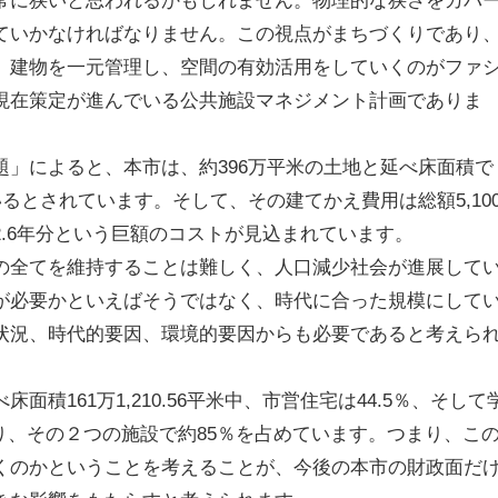
ていかなければなりません。この視点がまちづくりであり
、建物を一元管理し、空間の有効活用をしていくのがファ
現在策定が進んでいる公共施設マネジメント計画でありま
題」によると、本市は、約396万平米の土地と延べ床面積で
いるとされています。そして、その建てかえ費用は総額5,10
.6年分という巨額のコストが見込まれています。
の全てを維持することは難しく、人口減少社会が進展して
が必要かといえばそうではなく、時代に合った規模にして
状況、時代的要因、環境的要因からも必要であると考えら
積161万1,210.56平米中、市営住宅は44.5％、そして
おり、その２つの施設で約85％を占めています。つまり、こ
くのかということを考えることが、今後の本市の財政面だ