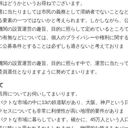
解はどうかというお尋ねでございます。
選に当たりましては市民の義務として滞納者でないことな
る要素の一つではないかと考えられます。しかしながら、
機関の設置運営の趣旨、目的に照らして定めているところ
の有無などについては、個人のプライバシーや権利に関す
に公募条件とすることは必ずしも適さないと考えておりま
機関の設置運営の趣旨、目的に照らす中で、運営に当たっ
委員選任となりますように努めてまいります。
て
活用についてお伺いしてまいります。
パクトな市域の中に13の鉄道駅があり、大阪、神戸という
クセスについても非常に利便性が高い地理的要件がありま
パクトな市域に暮らしています。確かに、45万人という人
常に狭いと思われるかもしれません。物理的な狭さをカバ