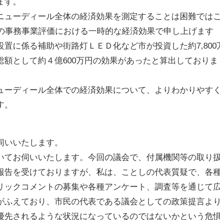
ます。
ニューディール全体の経済効果を測定することは困難では
での事務事業評価における一時的な経済効果で申し上げます
置に係る補助や街路灯ＬＥＤ化など市が投資した約7,800
総額として約４億600万円の効果があったと算出しておりま
ューディール全体での経済効果について、よりわかりやす
す。
伺いいたします。
いてお伺いいたします。今回の議会で、付属機関等の取り
報告を受けておりますが、私は、ことしの代表質疑で、各
リックコメントの募集や各種アンケート、調査等を通じて
がふえており、市民の代表である議会としての政策提言よ
優先されるような状況になっているのではないかという危