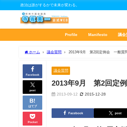
政治は誰がするかで未来が変わる。
Profile
Manifesto
議会
ホーム
議会質問
2013年9月 第2回定例会 一般質
議会質問
Facebook
2013年9月 第2回
post
2013-09-12
2015-12-28
はてブ
Facebook
post
Pocket