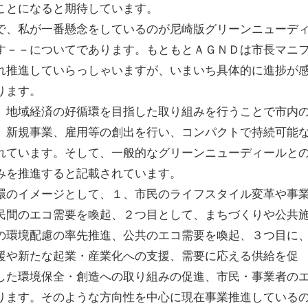
ことになると期待しています。
で、私が一番懸念をしているのが尼崎版グリーンニューデ
す－－についてであります。もともとＡＧＮＤは市長マニ
れ推進していらっしゃいますが、いまいち具体的に進捗が
ります。
、地域経済の好循環を目指した取り組みを行うことで市内
、新規事業、雇用等の創出を行い、コンパクトで持続可能
れています。そして、一般的なグリーンニューディールと
みを推進すると記載されています。
環のイメージとして、１、市民のライフスタイル変革や事
民間のエコ需要を喚起、２つ目として、まちづくりや公共
の環境配慮の率先推進、公共のエコ需要を喚起、３つ目に
援や新たな起業・産業化への支援、需要に応える供給を促
した環境保全・創造への取り組みの促進、市民・事業者の
ります。そのような方向性を中心に現在事業推進している