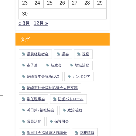
23
24
25
26
27
28
29
30
« 8月
12月 »
タグ
議員経験者会
議会
視察
市子連
新政会
地域活動
尼崎青年会議所(JC)
カンボジア
尼崎市社会福祉協議会大庄支部
常任理事会
防犯パトロール
浜田第7福祉協会
政治活動
ス
議員活動
保護司会
り
浜田社会福祉連絡協議会
防犯情報