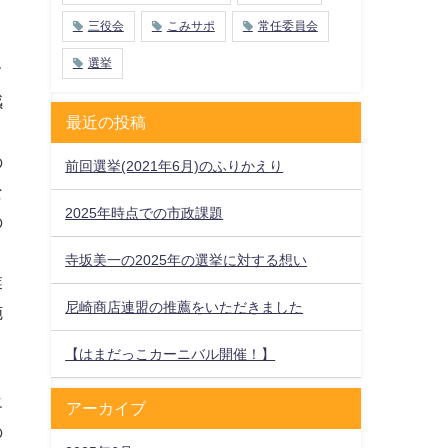
三役会
こみサポ
常任委員会
ィ
選挙
フ
感
最近の投稿
の
前回選挙(2021年6月)のふりかえり
な
2025年時点での市政課題
の
寺坂美一の2025年の選挙に対する想い
業
尼崎商店連盟の推薦をいただきました
施
、
【はまだっこカーニバル開催！】
エ
アーカイブ
の