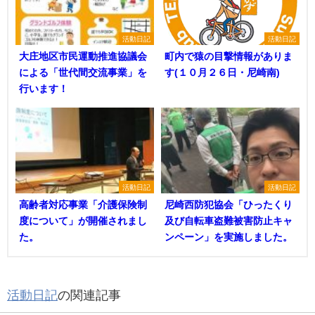
活動日記
活動日記
大庄地区市民運動推進協議会
町内で猿の目撃情報がありま
による「世代間交流事業」を
す(１０月２６日・尼崎南)
行います！
活動日記
活動日記
高齢者対応事業「介護保険制
尼崎西防犯協会「ひったくり
度について」が開催されまし
及び自転車盗難被害防止キャ
た。
ンペーン」を実施しました。
活動日記
の関連記事