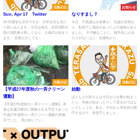
活動日記
お知らせ
Sun, Apr 17 Twitter
なりすまし？
09:55選挙公示日ですが、日常生活も当た
今日、不思議な出来事が。 社協の支部か
り前にあります。今日は地元、浜田消防分
ら、私宛てに電話があったとの連絡があり
団の消防車が新しくなり、入魂式が始まり
ました。 不可解なことに、相手先に心当
ます。 災害が少しでも...
たりがない上に、先週私から...
活動日記
活動日記
【平成27年度秋の一斉クリーン
始動
運動】
ほとんどの皆さんは今日から仕事が始まっ
たり、学校が始まったりして居るのではな
【平成27年度秋の一斉クリーン運動】 本
いでしょうか。私も、今日から市役所が開
来は先週日曜日に開催される予定であった
庁するので、初登庁しました...
平成27年度秋の一斉クリーン運動の実施
日でした。 雨が続いてい...