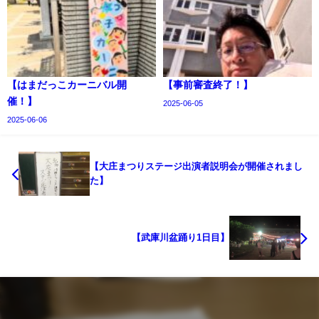
【はまだっこカーニバル開
【事前審査終了！】
催！】
2025-06-05
2025-06-06
【大庄まつりステージ出演者説明会が開催されまし
た】
【武庫川盆踊り1日目】