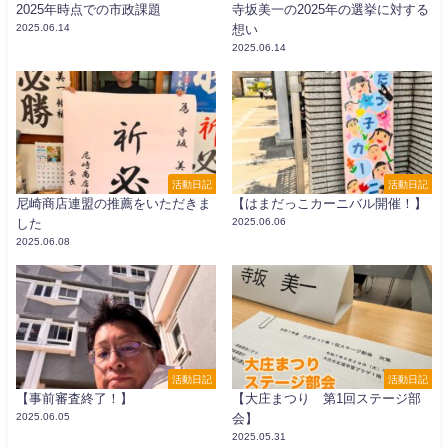
2025年時点での市政課題
寺坂美一の2025年の選挙に対する
2025.06.14
想い
2025.06.14
活動日記
活動日記
尼崎商店連盟の推薦をいただきま
【はまだっこカーニバル開催！】
した
2025.06.06
2025.06.08
活動日記
活動日記
【事前審査終了！】
【大庄まつり 第1回ステージ部
2025.06.05
会】
2025.05.31