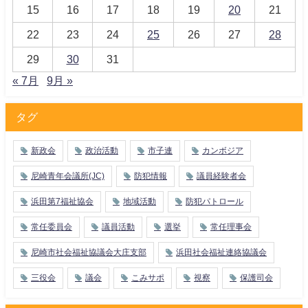
15
16
17
18
19
20
21
22
23
24
25
26
27
28
29
30
31
« 7月
9月 »
タグ
新政会
政治活動
市子連
カンボジア
尼崎青年会議所(JC)
防犯情報
議員経験者会
浜田第7福祉協会
地域活動
防犯パトロール
常任委員会
議員活動
選挙
常任理事会
尼崎市社会福祉協議会大庄支部
浜田社会福祉連絡協議会
三役会
議会
こみサポ
視察
保護司会