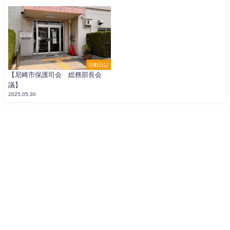
活動日記
【尼崎市保護司会 総務部長会
議】
2025.05.30
寺坂よしかず公式WEB All Rights Reserved.