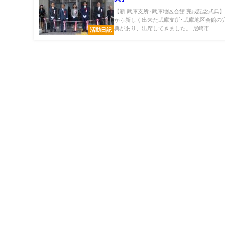
【新 武庫支所･武庫地区会館 完成記念式典】
から新しく出来た武庫支所･武庫地区会館の
典があり、出席してきました。 尼崎市...
活動日記