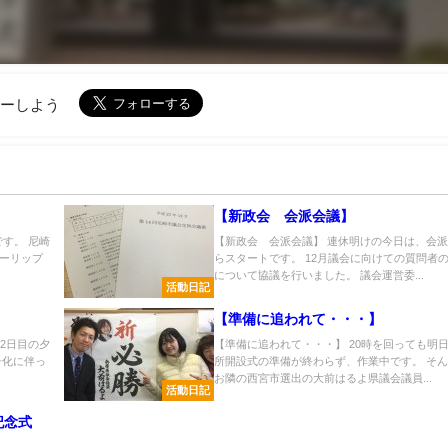
ローしよう
【新政会 会派会議】
です。 尼崎
【新政会 会派会議】 連休明けの今日は、会
ーリップ
らスタートです。 12月議会に向けての質問者
について協議を行いました。 議会運営委...
活動日記
【準備に追われて・・・】
り2日目の夕
【準備に追われて・・・】 20時を回っても明
子化に伴っ
所開設式の準備が終わらず、作業中です。 そ
お隣の西宮市選出の大前はるよ県議会議員...
活動日記
記念式