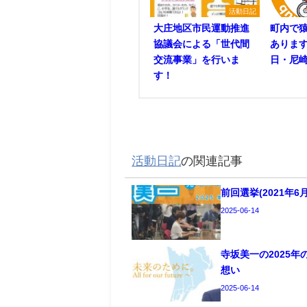
活動日記
大庄地区市民運動推進
町内で
協議会による「世代間
あります
交流事業」を行いま
日・尼崎
す！
活動日記
の関連記事
前回選挙(2021年
2025-06-14
寺坂美一の2025
想い
2025-06-14