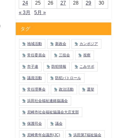
24
25
26
27
28
29
30
« 3月
5月 »
り
タグ
地域活動
新政会
カンボジア
常任委員会
三役会
視察
市子連
防犯情報
こみサポ
議員活動
防犯パトロール
常任理事会
政治活動
選挙
浜田社会福祉連絡協議会
尼崎市社会福祉協議会大庄支部
保護司会
議会
尼崎青年会議所(JC)
浜田第7福祉協会