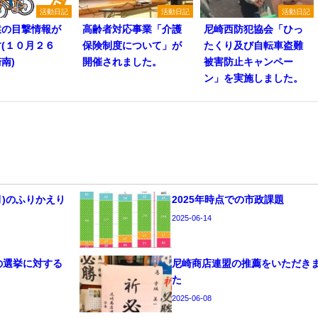
活動日記
活動日記
活動日記
猿の目撃情報が
高齢者対応事業「介護
尼崎西防犯協会「ひっ
(１０月２６
保険制度について」が
たくり及び自転車盗難
南)
開催されました。
被害防止キャンペー
ン」を実施しました。
6月)のふりかえり
2025年時点での市政課題
2025-06-14
年の選挙に対する
尼崎商店連盟の推薦をいただき
た
2025-06-08