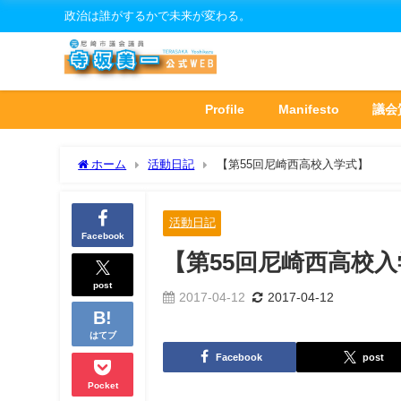
政治は誰がするかで未来が変わる。
Profile
Manifesto
議会
ホーム
活動日記
【第55回尼崎西高校入学式】
活動日記
Facebook
【第55回尼崎西高校
post
2017-04-12
2017-04-12
はてブ
Facebook
post
Pocket