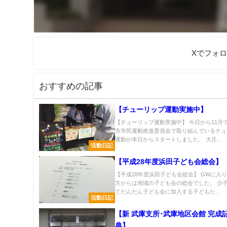
Xでフォ
おすすめの記事
【チューリップ運動実施中】
【チューリップ運動実施中】 今日から11月
市市民運動推進委員会で取り組んでいるチュ
運動が本日からスタートしました。 大庄...
活動日記
【平成28年度浜田子ども会総会】
【平成28年度浜田子ども会総会】 GWに入
方からは地域の子ども会の総会でした。 少
てだんだん子ども会に加入する子どもた...
活動日記
【新 武庫支所･武庫地区会館 完成
典】