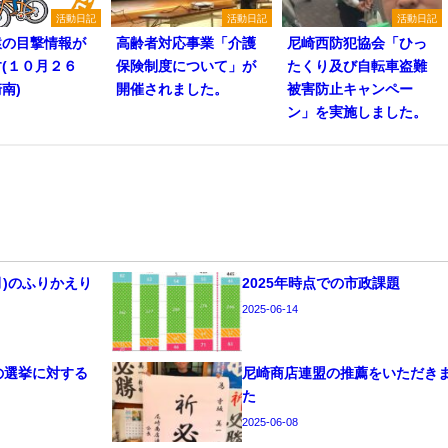
活動日記
活動日記
活動日記
猿の目撃情報が
高齢者対応事業「介護
尼崎西防犯協会「ひっ
(１０月２６
保険制度について」が
たくり及び自転車盗難
南)
開催されました。
被害防止キャンペー
ン」を実施しました。
6月)のふりかえり
2025年時点での市政課題
2025-06-14
年の選挙に対する
尼崎商店連盟の推薦をいただき
た
2025-06-08