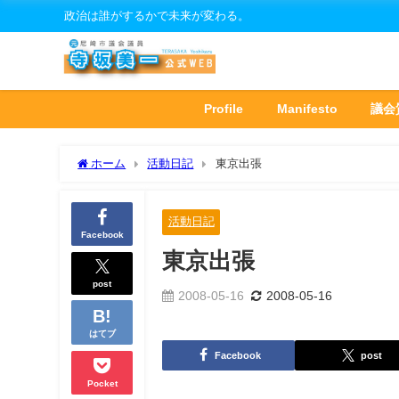
政治は誰がするかで未来が変わる。
Profile
Manifesto
議会
ホーム
活動日記
東京出張
活動日記
Facebook
東京出張
post
2008-05-16
2008-05-16
はてブ
Facebook
post
Pocket