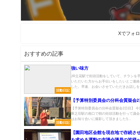
Xでフォ
おすすめの記事
強い味方
JR立花駅で街頭活動をしていて、チラシを
いただいた方からお手伝いをしたいとご連絡
した。早速、お会いさせていただきお話しをさ.
活動日記
【予算特別委員会の分科会質疑会2
【予算特別委員会の分科会質疑会2日目】 今
庫之荘駅の南口で朝の街頭活動を行って議会へ
はお知り合いに撮影して頂きました!)...
活動日記
【園田地区会館を現在地で存続さ
を求める運動の市議会議員の皆様