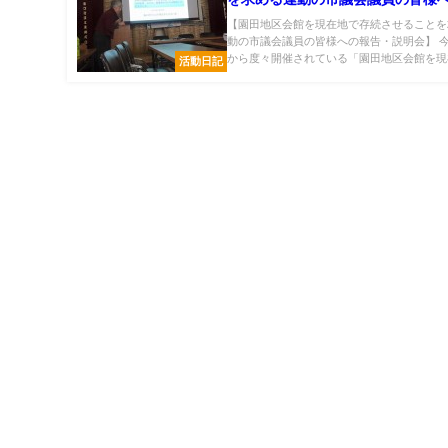
告・説明会】
【園田地区会館を現在地で存続させることを
動の市議会議員の皆様への報告・説明会】 
から度々開催されている「園田地区会館を現在.
活動日記