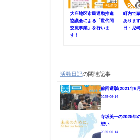
活動日記
大庄地区市民運動推進
町内で
協議会による「世代間
あります
交流事業」を行いま
日・尼崎
す！
活動日記
の関連記事
前回選挙(2021年
2025-06-14
寺坂美一の2025
想い
2025-06-14