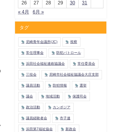
26
27
28
29
30
31
« 4月
6月 »
タグ
尼崎青年会議所(JC)
視察
常任理事会
防犯パトロール
浜田社会福祉連絡協議会
常任委員会
の
三役会
尼崎市社会福祉協議会大庄支部
議員活動
防犯情報
選挙
議会
地域活動
保護司会
政治活動
カンボジア
議員経験者会
市子連
い
浜田第7福祉協会
新政会