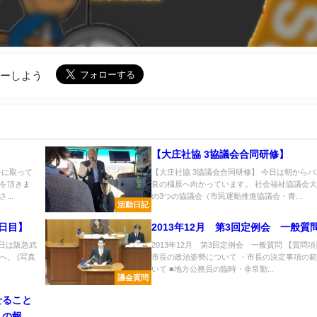
ローしよう
【大庄社協 3協議会合同研修】
手に取って
【大庄社協 3協議会合同研修】 今日は朝から
を頂きま
良の橿原へ向かっています。 社会福祉協議会
..
の3つの協議会（市民運動推進協議会・青...
活動日記
日目】
2013年12月 第3回定例会 一般質
日は阪急武
2013年12月 第3回定例会 一般質問 【質問項
。 (写真
市長の政治姿勢について ・市長の決定事項の
いて ■地方公務員の臨時・非常勤...
議会質問
せること
への報