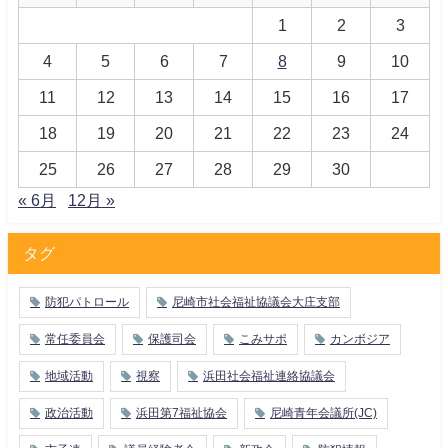
1
2
3
4
5
6
7
8
9
10
11
12
13
14
15
16
17
18
19
20
21
22
23
24
25
26
27
28
29
30
« 6月
12月 »
タグ
防犯パトロール
尼崎市社会福祉協議会大庄支部
常任委員会
保護司会
こみサポ
カンボジア
地域活動
視察
浜田社会福祉連絡協議会
政治活動
浜田第7福祉協会
尼崎青年会議所(JC)