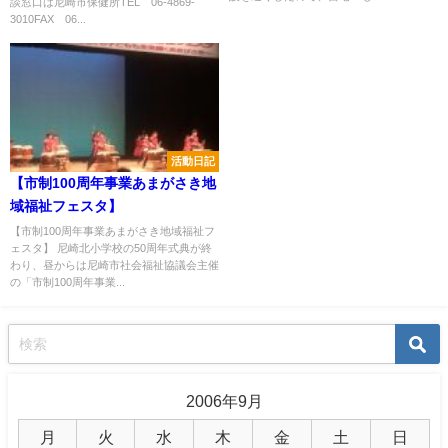
談窓口は尼崎市保健所TEL 06-4869-
3010FAX 06...
活動日記
【市制100周年事業あまがさき地
域福祉フェスタ】
【市制100周年事業あまがさき地域福祉フ
ェスタ】 尼崎北小学校の50周年式典が終
わり、昼からは尼崎市社会福祉協議会主催
の「市制100周年事業...
2006年9月
月
火
水
木
金
土
日