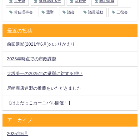
市子連
議員経験者会
新政会
防犯情報
常任理事会
選挙
議会
議員活動
三役会
最近の投稿
前回選挙(2021年6月)のふりかえり
2025年時点での市政課題
寺坂美一の2025年の選挙に対する想い
尼崎商店連盟の推薦をいただきました
【はまだっこカーニバル開催！】
アーカイブ
2025年6月