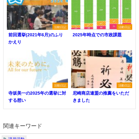
活動日記
活動日記
前回選挙(2021年6月)のふり
2025年時点での市政課題
かえり
活動日記
活動日記
寺坂美一の2025年の選挙に対
尼崎商店連盟の推薦をいただ
する想い
きました
関連キーワード