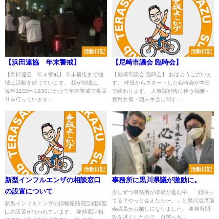
活動日記
活動日記
【浜田連協 年末警戒】
【尼崎市議会 臨時会】
【浜田連協 年末警戒】 年末最後まで地
【尼崎市議会 臨時会】 おはようございま
域は活動を続けています。 我が地域は、
す。 昨日からスタートした臨時会が本日
毎年12/29〜12/30にかけて年末警戒で夜回
で終わります。 人事院勧告に伴う報酬・
りを行っています...
費用弁償・期末手当に関す...
活動日記
活動日記
新型インフルエンザの相談窓口
事務所に黒川県議が激励に。
の設置について
少しずつ事務所が準備が進む中、「頑張っ
てる？やっと会えたわ〜。」と黒川治県議
新型インフルエンザの情報発熱電話相談窓
会議員がお越しになりました。 事務所開
口の設置が行われています。 発熱電話相
設を遅くしたので、自宅へも...