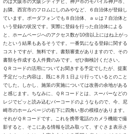
のは大阪市の大阪シティナビ、神戸市のモバイル神戸市、
お隣、西宮市のフロムにしのみやなど、６自治体が登録し
ています。ボーダフォンでも８自治体、ａｕは７自治体と
いう登録の状況です。実際に登録を行った自治体による
と、ホームページへのアクセス数が10倍以上にはね上がっ
たという結果もあるそうです。一番気になる登録に関する
コストですが、無料です。書類審査がありますので、その
書類を作成する人件費のみです。ぜひ御検討ください。
ＱＲコードの活用についてお聞きする予定でしたが、提案
予定だった内容は、既に８月１日より行っているとのこと
でした。しかし、施策の実施については改善の余地がある
と感じます。ちなみに、ＱＲコードとは、スーパーなどの
レジでピッと読み込むバーコードのようなもので、今、尼
崎市のホームページの右下に四角い形の模様があります。
それがＱＲコードです。これを携帯電話のカメラ機能で撮
影すると、そこにある情報を読み取って、すぐさま表示さ