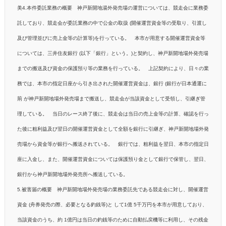
美
4.本件委託業務の概要
神戸新開地湯外発売場の運営については、競走会に業務委
託しており、競走会が委託業務の中で
公金の取扱 (開催運営資金等の受取り、引渡し
及び管理並びに売上金等の計算等)を行っている。
本市が用意する開催運営資金等
については、三井住友銀行 (以下「銀行」という。)と契約し、神
戸新開地場外発売場
までの搬送及び資金の保護預り等の業務を行っている。
上記契約により、日々の業
務では、本市の指定日座から引き出された開催運営資金は、銀行 (銀
行が日本通運に
荊 が神戸新開地場外発売場まで搬送し、競走会が当該資金として受領し、引継
ぎ管
理している。
当日のレース終了後に、競走会は当日の売上金等の計算、確認を行っ
た後に粗利益及び翌日の開
催運営資金として全額を銀行に引継ぎ、神戸新開地場外発
売場から資金等が銀行へ
搬
送されている。
銀行では、粗利益を翌日、本市の指定日
座に入金し、また、開催運営資金については保護預り金
として銀行で保管し、翌日、
銀行から神戸新開地場外発売所へ搬送している。
5.被害届の概要
神戸新開地場外発売場の業務委託先である競走会に対し、開催運営
資金 (舟券発売の際、必要と
なる釣銭等)と して1億 5千万円を本市が用意しており、
当該資金のうち、約 1億円は当日の釣銭
等のために自動払戻機等に利用し、その残金