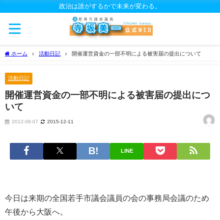
政治は誰がするかで未来が変わる。
ホーム
活動日記
開催運営資金の一部不明による被害届の提出について
活動日記
開催運営資金の一部不明による被害届の提出につ
いて
2012-08-07
2015-12-11
LINE
今日は
来期の全
国若手市議会議員の会の事務局会議のため
午後から大阪へ。