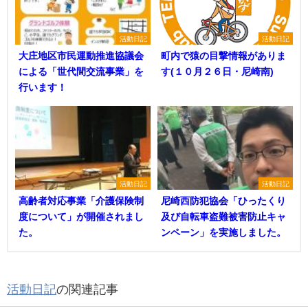
活動日記
活動日記
大庄地区市民運動推進協議会
町内で猿の目撃情報がありま
による「世代間交流事業」を
す(１０月２６日・尼崎南)
行います！
活動日記
活動日記
高齢者対応事業「介護保険制
尼崎西防犯協会「ひったくり
度について」が開催されまし
及び自転車盗難被害防止キャ
た。
ンペーン」を実施しました。
活動日記
の関連記事