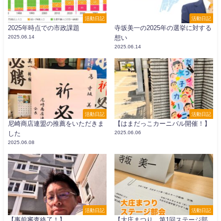
活動日記
活動日記
2025年時点での市政課題
寺坂美一の2025年の選挙に対する
2025.06.14
想い
2025.06.14
活動日記
活動日記
尼崎商店連盟の推薦をいただきま
【はまだっこカーニバル開催！】
した
2025.06.06
2025.06.08
活動日記
活動日記
【事前審査終了！】
【大庄まつり 第1回ステージ部