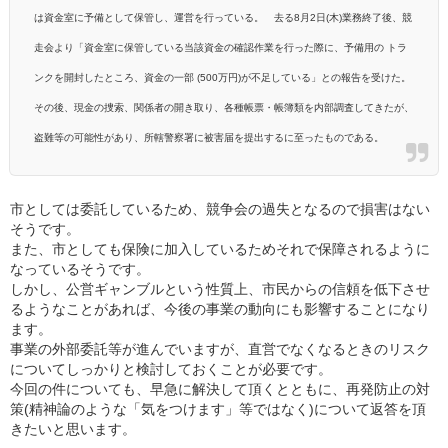
は資金室に予備として保管し、運営を行っている。
去る8月2日(木)業務終了後、競
走会より「資金室に保管している当該資金の確認作業を行っ
た際に、予備用の トラ
ンクを開封したところ、資金の一部 (500万円)が不足している」との報
告を受けた。
その後、現金の捜索、関係者の開き取り、各種帳票・帳簿類を内部調査してきたが、
盗難等の可
能性があり、所轄警察署に被害届を提出するに至ったものである。
市としては委託しているため、競争会の過失となるので損害はない
そうです。
また、市としても保険に加入しているためそれで保障されるように
なっているそうです。
しかし、公営ギャンブルという性質上、市民からの信頼を低下させ
るようなことがあれば、今後の事業の動向にも影響することになり
ます。
事業の外部委託等が進んでいますが、直営でなくなるときのリスク
についてしっかりと検討しておくことが必要です。
今回の件についても、早急に解決して頂くとともに、再発防止の対
策(精神論のような「気をつけます」等ではなく)について返答を頂
きたいと思います。