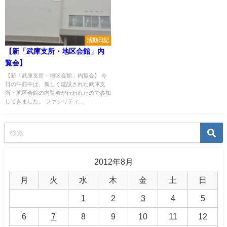
活動日記
【新「武庫支所・地区会館」内
覧会】
【新「武庫支所・地区会館」内覧会】 今
日の午前中は、新しく建設された武庫支
所・地区会館の内覧会が行われたので参加
してきました。 ファシリティ...
2012年8月
月
火
水
木
金
土
日
1
2
3
4
5
6
7
8
9
10
11
12