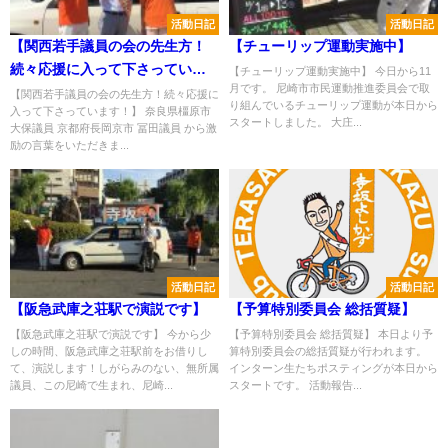
活動日記
活動日記
【関西若手議員の会の先生方！
【チューリップ運動実施中】
続々応援に入って下さっていま
【チューリップ運動実施中】 今日から11
月です。 尼崎市市民運動推進委員会で取
す！】
【関西若手議員の会の先生方！続々応援に
り組んでいるチューリップ運動が本日から
入って下さっています！】 奈良県橿原市
スタートしました。 大庄...
大保議員 京都府長岡京市 冨田議員 から激
励の言葉をいただきま...
活動日記
活動日記
【阪急武庫之荘駅で演説です】
【予算特別委員会 総括質疑】
【阪急武庫之荘駅で演説です】 今から少
【予算特別委員会 総括質疑】 本日より予
しの時間、阪急武庫之荘駅前をお借りし
算特別委員会の総括質疑が行われます。
て、演説します！しがらみのない、無所属
インターン生たちポスティングが本日から
議員、この尼崎で生まれ、尼崎...
スタートです。 活動報告...