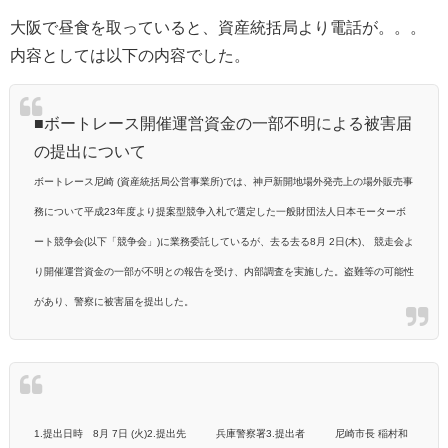
大阪で昼食を取っていると、資産統括局より電話が。。。
内容としては以下の内容でした。
■ボートレース開催運営資金の一部不明による被害届
の提出について
ボートレース
尼崎 (資産統括局公営事業所)では、神戸新開地場外発売上の場外販売事
務について平成23年度より提案型競争入札で選定した一般財団法人日本モーターボ
ート競争会(以下「競争会」)に業務委託しているが、去る
去る8月 2日(木)、 競走会よ
り開催運営資金
の一部が不明との報告を受け、内部調査を実施した。
盗難等の可能性
があり、警察に被害届を提出した。
1.提出日時 8月 7日 (火)
2.提出先 兵庫警察署
3.提出者 尼崎市長 稲村和