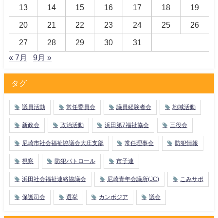
13
14
15
16
17
18
19
20
21
22
23
24
25
26
27
28
29
30
31
« 7月
9月 »
タグ
議員活動
常任委員会
議員経験者会
地域活動
新政会
政治活動
浜田第7福祉協会
三役会
尼崎市社会福祉協議会大庄支部
常任理事会
防犯情報
視察
防犯パトロール
市子連
浜田社会福祉連絡協議会
尼崎青年会議所(JC)
こみサポ
保護司会
選挙
カンボジア
議会